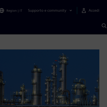
Supporto e community
Accedi
Region
|
IT
C
c
S
A