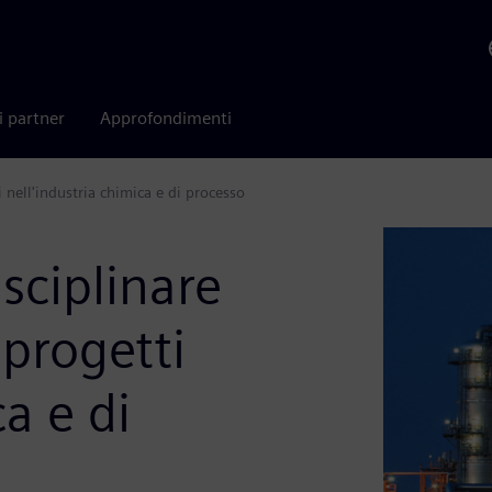
i partner
Approfondimenti
 nell'industria chimica e di processo
sciplinare
 progetti
ca e di