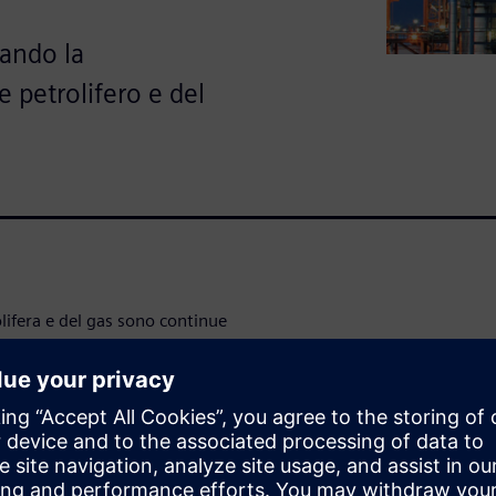
lando la
e petrolifero e del
olifera e del gas sono continue
 agli ingegneri di anticipare i
 scoprirai come la
l settore petrolifero e del gas
e le tempistiche di sviluppo e