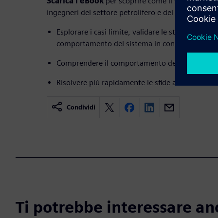
Scarica l'eBook
per scoprire come il software di 
ingegneri del settore petrolifero e del gas di:
Esplorare i casi limite, validare le strategie di 
comportamento del sistema in condizioni realis
Comprendere il comportamento del sistema in co
Risolvere più rapidamente le sfide ad alto rischi
Condividi
Ti potrebbe interessare an