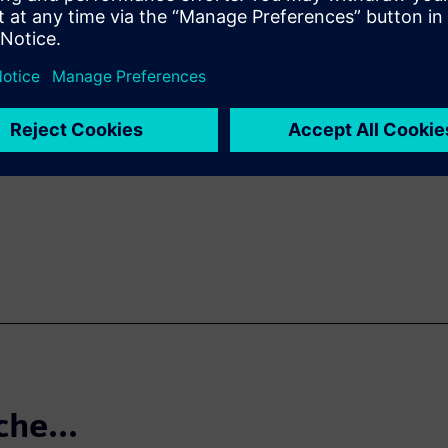
simulazione consente agli
controllo e comprendere il
tiche
ndizioni realistiche
o
che...