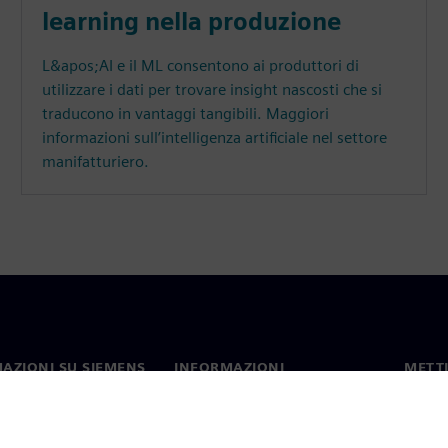
learning nella produzione
L&apos;AI e il ML consentono ai produttori di
utilizzare i dati per trovare insight nascosti che si
traducono in vantaggi tangibili. Maggiori
informazioni sull’intelligenza artificiale nel settore
manifatturiero.
AZIONI SU SIEMENS
INFORMAZIONI
METTI
SULL'AZIENDA
mo
Contat
Azienda
hip
Sedi 