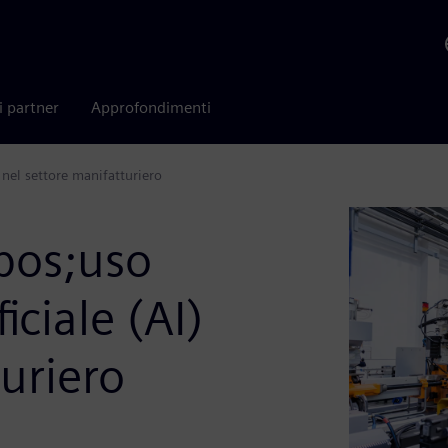
i partner
Approfondimenti
) nel settore manifatturiero
apos;uso
ficiale (AI)
turiero