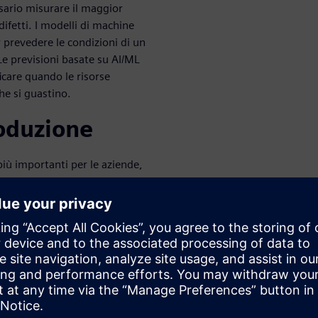
ssario misurare il maggior
ifetti. I modelli di machine
r prevedere le condizioni di un
Le previsioni basate su AI/ML
icare quando le risorse
e si guastino.
roduzione
 più importanti per le aziende,
rand e sulla soddisfazione dei
o anche un aumento delle spese
 e aumento dei costi di
a artificiale, tuttavia,
 sfuggire ai controlli
ni operative. I tecnici del
 informazioni per prevedere
ioni di produzione sottostanti