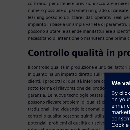
contrario, per ottenere previsioni accurate è nece
numero possibile di parametri in grado di causare d
learning possono utilizzare i dati operativi reali pe
impianto in base a un'ampia varietà di parametri. 
possono aiutare le aziende manifatturiere a identif
necessitano di attenzione o manutenzione prima ch
Controllo qualità in p
Il controllo qualità in produzione è uno dei fattori
in quanto ha un impatto diretto sull'integrità del b
clienti. I prodotti di qualità inferiore comportan
sotto forma di rilavorazione dei prodotti, richiami
garanzia. Le nuove tecnologie basate sull'intelligenz
possono rilevare problemi di qualità che potrebbero
tradizionali, individuando le anomalie nelle condizio
controllo qualità possono quindi utilizzare queste
potenziali problemi di qualità e risolvere le condiz
prima che emergano problemi gravi.