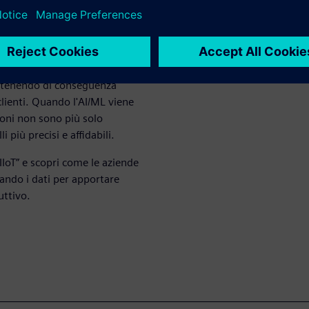
roduzione
n precisione la produzione
 ottenendo di conseguenza
clienti. Quando l'AI/ML viene
sioni non sono più solo
più precisi e affidabili.
IIoT” e scopri come le aziende
tando i dati per apportare
uttivo.