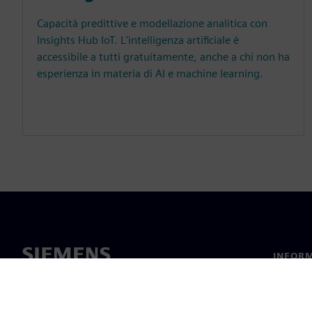
Capacità predittive e modellazione analitica con
Insights Hub IoT. L'intelligenza artificiale è
accessibile a tutti gratuitamente, anche a chi non ha
esperienza in materia di AI e machine learning.
INFORM
Chi sia
Leaders