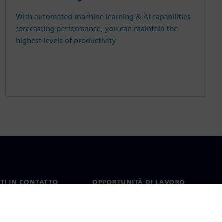
With automated machine learning & AI capabilities
forecasting performance, you can maintain the
highest levels of productivity
TI IN CONTATTO
OPPORTUNITÀ DI LAVORO
ti
Lavori e opportunità di
carriera
nel mondo