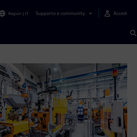
Supporto e community
Accedi
Region
|
IT
C
c
S
A