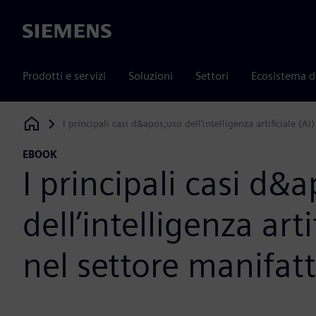
Siemens
Prodotti e servizi
Soluzioni
Settori
Ecosistema d
I principali casi d&apos;uso dell’intelligenza artificiale (AI
Siemens Digital Industries Software
EBOOK
I principali casi d&
dell’intelligenza arti
nel settore manifat