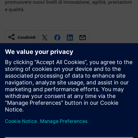
promuovere nuovi livelli di innovazione, agilità, prestazioni
e qualità.
Condividi
Risorse correlate