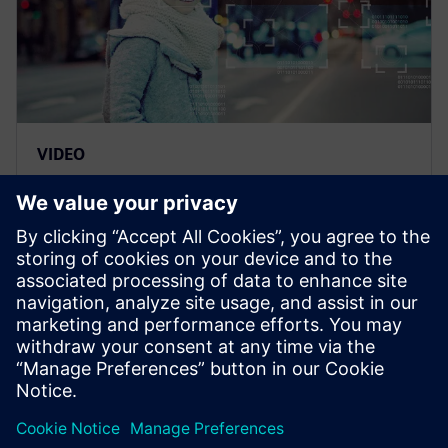
VIDEO
Sviluppare veicoli autonomi con
una potente soluzione digitale
integrata
Siemens AV Development ti aiuta a realizzare
soluzioni di trasporto intelligenti e sicure. Rivedi i
tuoi approcci di progettazione e produzione ...