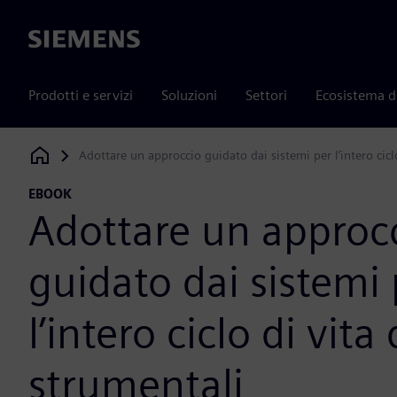
Siemens
Prodotti e servizi
Soluzioni
Settori
Ecosistema d
Adottare un approccio guidato dai sistemi per l’intero cicl
Siemens Digital Industries Software
EBOOK
Adottare un approc
guidato dai sistemi 
l’intero ciclo di vita
strumentali