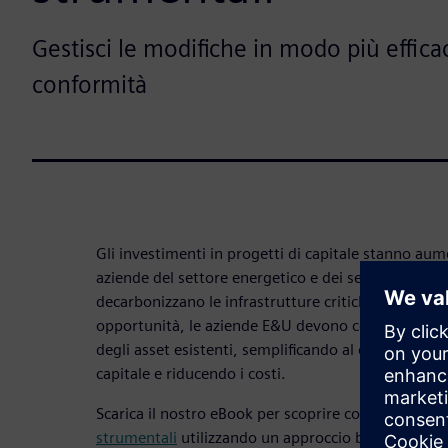
Gestisci le modifiche in modo più effi
conformità
Gli investimenti in progetti di capitale stanno a
aziende del settore energetico e dei servizi pubbli
decarbonizzano le infrastrutture critiche. Per capit
opportunità, le aziende E&U devono continuare a o
degli asset esistenti, semplificando al contempo l’
capitale e riducendo i costi.
Scarica il nostro eBook per scoprire come
digitalizz
strumentali
utilizzando un approccio basato sui si