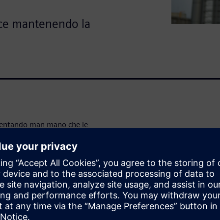
cace mantenendo la
umentando man mano che le
ci (E&U) rinnovano e
alizzare questa preziosa
ttimizzare le prestazioni
esecuzione dei progetti di
are il ciclo di vita dei tuoi beni
stemi: