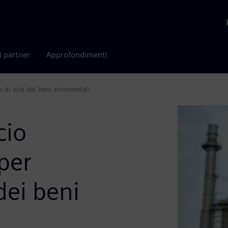
i partner
Approfondimenti
o di vita dei beni strumentali
cio
per
 dei beni