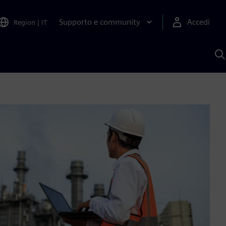
Supporto e community
Accedi
Region
|
IT
C
c
S
A