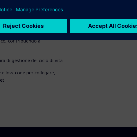
 ciclo di vita degli asset
l progetto continuamente
ace, contribuendo al
a di gestione del ciclo di vita
e e low-code per collegare,
set