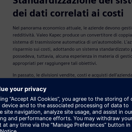
Standardizzazione dei sist
dei dati correlati ai costi
Nel panorama economico attuale, le aziende devono gestire
redditività. Valeo Kapec produce un convertitore di coppi
sistema di trasmissione automatica di un'automobile. L'az
risparmio sui costi, adottando un sistema standardizzato p
possedeva, tuttavia, alcuna esperienza in materia di gesti
appropriati per raggiungere tali obiettivi.
In passato, le divisioni vendite, costi e acquisti dell'azien
dei costi, e questo ne ostacolava la gestione a livello di
precise e affidabili sui costi dei prodotti. Per risolvere i
che consentisse di aumentare l'efficienza operativa e miglior