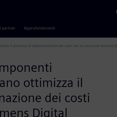
i partner
Approfondimenti
izza il processo di determinazione dei costi con la soluzione Siemens Di
omponenti
ano ottimizza il
nazione dei costi
emens Digital