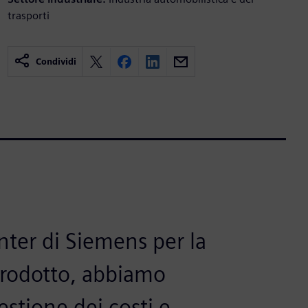
trasporti
Condividi
nter di Siemens per la
prodotto, abbiamo
estione dei costi e