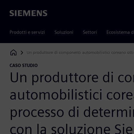
Siemens
Prodotti e servizi
Soluzioni
Settori
Ecosistema d
Un produttore di componenti automobilistici coreano ottim
Siemens Digital Industries Software
CASO STUDIO
Un produttore di c
automobilistici core
processo di determi
con la soluzione Si