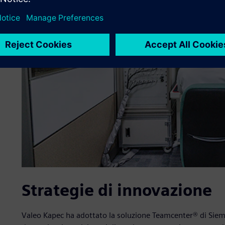
Strategie di innovazione
Valeo Kapec ha adottato la soluzione Teamcenter® di Sieme