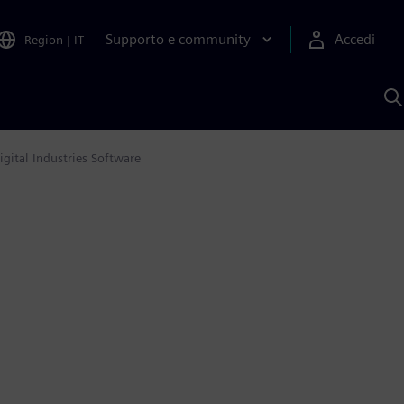
Supporto e community
Accedi
Region
|
IT
C
c
S
A
gital Industries Software