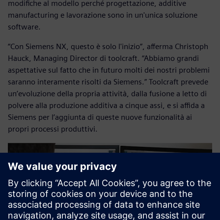
modifiche al modello perché progettazione, additive
manufacturing e lavorazione sono in un'unica soluzione
software.
“Con Siemens NX, questo è solo l'inizio”, afferma Christoph
Hauck, Managing Director di toolcraft. “Abbiamo grandi
aspettative sul fatto che in futuro molti dei nostri problemi
saranno interamente risolti da Siemens.” Toolcraft prevede
un’evoluzione della propria attività, dalla fusione a letto di
polvere alla produzione additiva a cinque assi, e si affida a
Siemens per l’aggiunta di queste nuove funzionalità ai
propri processi produttivi.