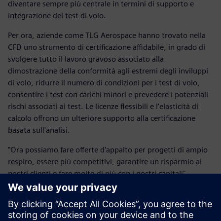
diventare sempre più centrale in termini di supporto e
integrazione dei test di volo.
Per ora, aziende come TLG Aerospace hanno trovato nella
CFD uno strumento di certificazione affidabile, in grado di
svolgere tutto il lavoro gravoso associato alla
dimostrazione della conformità agli estremi degli inviluppi
di volo, ridurre il numero di condizioni per i test di volo,
consentire i test con carichi minori e prevedere i potenziali
rischi associati ai test. Le licenze flessibili e l'elasticità di
calcolo offrono un ulteriore supporto alla certificazione
basata sull'analisi.
"Ora possiamo fare offerte d'appalto per progetti di ampio
respiro, essere più competitivi, garantire un risparmio ai
nostri clienti e fare molto di più con i nostri capitali",
afferma McComas.