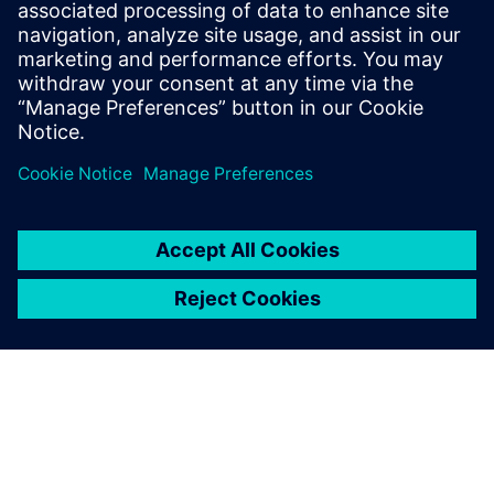
Simcenter STAR-CCM+ viene
eseguito in modo affidabile,
accurato e ripetuto con
processi semplici e best
practice.
Andrew McComas, Engineering Manager e Aerodynamicist,
TLG Aerospace