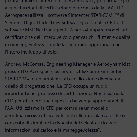
pianta stabile all'interno di TLG Aerospace, può firmare per
alcune funzioni di certificazione per conto della FAA. TLG
Aerospace utilizza il software Simcenter STAR-CCM+™ di
Siemens Digital Industries Software per l'analisi CFD e il
software MSC Nastran® per FEA per sviluppare modelli di
certificazione dell'intero veicolo per carichi, flutter e qualità
di maneggevolezza, modellati in modo appropriato per
l'intero inviluppo di volo.
Andrew McComas, Engineering Manager e Aerodynamicist
presso TLG Aerospace, osserva: "Utilizziamo Simcenter
STAR-CCM+ in un ambiente di certificazione diverso da
quello di progettazione. La CFD occupa un ruolo
importante nel processo di certificazione. Non usiamo la
CFD per ottenere una risposta che venga approvata dalla
FAA. Utilizziamo la CFD per costruire un modello
aerodinamico/strutturale/di controllo in scala reale che ci
consenta di simulare la risposta del veicolo e ricavare
informazioni sul carico e la maneggevolezza".