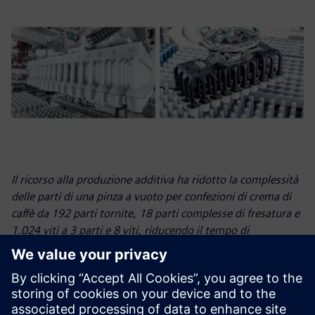
Il ricorso alla produzione additiva ha ridotto la complessità
delle parti di una pinza a vuoto per confezioni di crema di
caffè da 192 parti tornite, 18 parti complesse di fresatura e
1.024 viti a 3 parti e 8 viti, riducendo il tempo di
assemblaggio da un giorno a 10 minuti.