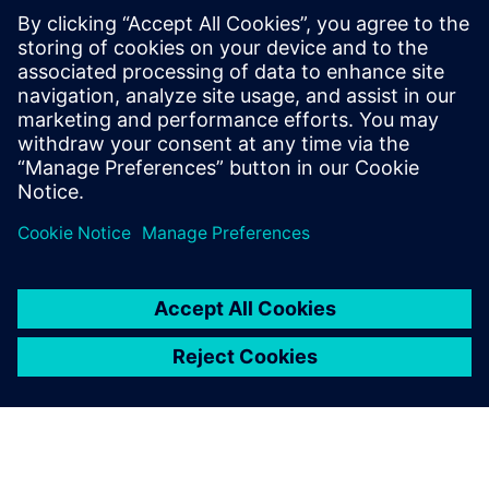
"La tecnologia sincrona
offriva un modo più efficace
per modellare e progettare le
parti. Adesso, anziché