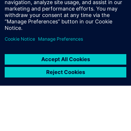
automatizzare tutto fin
dall’inizio. I responsabili di
sito apprezzano i report
automatici generati da
SIMATIC IT Preactor APS. Non
c’è paragone con Excel.
Lydie Bardeau, Planning Manager EDV, Martell