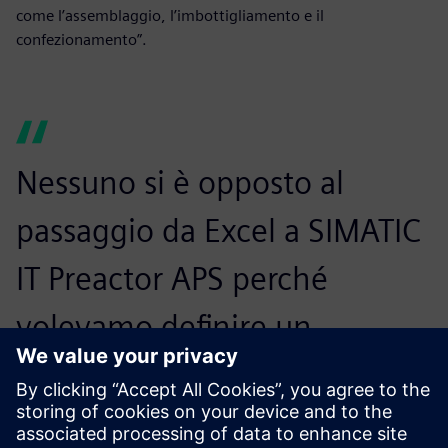
come l’assemblaggio, l’imbottigliamento e il
confezionamento”.
Nessuno si è opposto al
passaggio da Excel a SIMATIC
IT Preactor APS perché
volevamo definire un
approccio semplice e
graduale, senza cercare di