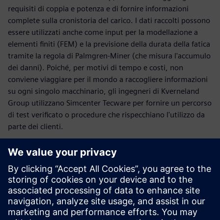
requisiti di coppia e potenza e di fornire informazioni
complete sulla cronistoria del carico. I dati raccolti possono
essere utilizzati anche come input per la modellazione a
elementi finiti (FEM) e la previsione della durata della fatica
tramite la regola di Palmgren-Miner (che misura l'accumulo
dei danni). Poiché, per motivi di tempo e costi, non
conviene viaggiare per il mondo a raccogliere informazioni
su ogni singolo macchinario, gli ingegneri di Kverneland
Group utilizzano Simcenter Tecware per fornire un percorso
di test verificato o procedure che rispecchiano l'utilizzo da
parte dei clienti.
Controllare i valori e risalire ai