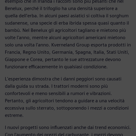
esempio che in Irlanda i raccolti sono più pesanti che nel
Benelux, perché il trifoglio ha una densità superiore a
quella dell'erba. In alcuni paesi asiatici si coltiva il sorghum
sudanense, una specie di erba ibrida spessa quasi quanto il
bambù. Nel Benelux gli agricoltori tagliano e mietono più
volte l'anno, mentre alcuni agricoltori americani mietono
solo una volta l'anno. Kverneland Group esporta prodotti in
Francia, Regno Unito, Germania, Spagna, Italia, Stati Uniti,
Giappone e Corea, pertanto le sue attrezzature devono
funzionare efficacemente in qualsiasi condizione.
L'esperienza dimostra che i danni peggiori sono causati
dalla guida su strada. I trattori moderni sono più
confortevoli e meno sensibili a rumori e vibrazioni.
Pertanto, gli agricoltori tendono a guidare a una velocità
eccessiva sullo sterrato, sottoponendo i mezzi a condizioni
estreme.
I nuovi progetti sono influenzati anche dai trend economici.
Con l'aumento dei prezzi del carburante, i mezzi devono