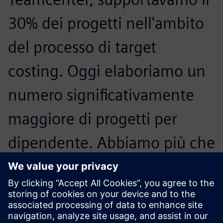
30% dei progetti nell'ambito
del processo di target
costing. Oggi elaboriamo un
numero significativamente
maggiore di progetti per
dipendente. Abbiamo più che
raddoppiato la percentuale di
progetti che siamo in grado
di gestire.