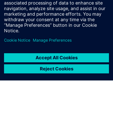
ulteriormente i nostri processi”, sostiene Lenk. "A partire
dalla costruzione del magazzino verticale, passando per le
attrezzature tecniche, fino all’automazione e alla
simulazione, riceviamo tutto da un'unica azienda. La
presenza di Siemens in tutto il mondo, l'eccellente
tecnologia e l'ottima collaborazione facilitano
enormemente il nostro lavoro. Mi auguro di poter
collaborare presto ad un nuovo progetto.”
La stabilità del magazzino
risulta visibilmente migliorata
a seguito dell’esecuzione del