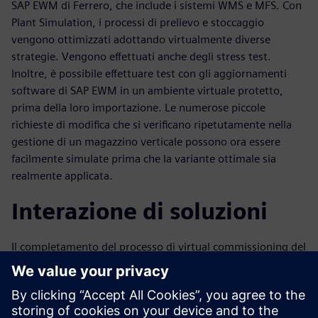
SAP EWM di Ferrero, che include i sistemi WMS e MFS. Con
Plant Simulation, i processi di prelievo e stoccaggio
vengono ottimizzati adottando virtualmente diverse
strategie. Vengono effettuati anche degli stress test.
Inoltre, è possibile effettuare test con gli aggiornamenti
software di SAP EWM in un ambiente virtuale protetto,
prima della loro importazione. Le numerose piccole
richieste di modifica che si verificano ripetutamente nella
gestione di un magazzino verticale possono ora essere
facilmente simulate prima che la variante ottimale sia
realmente applicata.
Interazione di soluzioni
Il completamento del processo di virtual commissioning del
primo magazzino verticale rappresenta un significativo
passo avanti per Ferrero e semplificherà il lavoro del
Gruppo in futuro: “Siemens è stata in grado di supportarci
efficacemente in diverse aree e ad ottimizzare