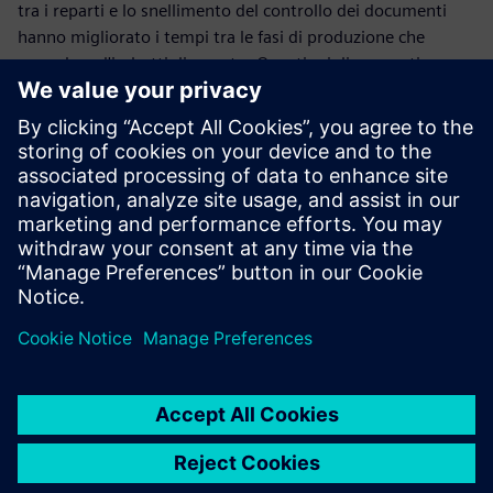
tra i reparti e lo snellimento del controllo dei documenti
hanno migliorato i tempi tra le fasi di produzione che
precedono l'imbottigliamento. Questi miglioramenti
offrono un vantaggio competitivo e assicurano la loro
leadership di mercato anche in futuro.
Allo stesso tempo, l'ottimizzazione delle risorse garantisce
una gestione rispettosa del pianeta, che è un valore
fondamentale dell'azienda. Le aziende stanno sfruttando la
loro maggiore efficienza finanziaria per continuare a
investire nella promozione dei loro sforzi di sostenibilità.
Deoleo sta definendo gli standard per il futuro, sfruttando
le più recenti innovazioni per proteggere il proprio
patrimonio storico.