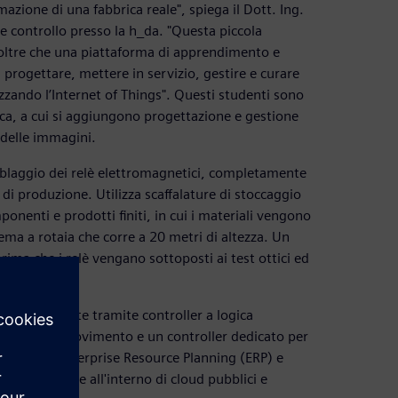
zione di una fabbrica reale", spiega il Dott. Ing.
 controllo presso la h_da. "Questa piccola
, oltre che una piattaforma di apprendimento e
a progettare, mettere in servizio, gestire e curare
zzando l’Internet of Things". Questi studenti sono
nica, a cui si aggiungono progettazione e gestione
 delle immagini.
emblaggio dei relè elettromagnetici, completamente
di produzione. Utilizza scaffalature di stoccaggio
nenti e prodotti finiti, in cui i materiali vengono
tema a rotaia che corre a 20 metri di altezza. Un
rima che i relè vengano sottoposti ai test ottici ed
finale.
 singolarmente tramite controller a logica
roller di movimento e un controller dedicato per
i sistemi Enterprise Resource Planning (ERP) e
no fuori sede all'interno di cloud pubblici e