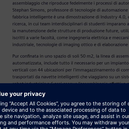
assemblaggio che riproduce fedelmente i processi di automa
Stephan Simons, professore di tecnologie di automazione e
fabbrica intelligente è una dimostrazione di Industry 4.0
ricerca, in cui team interdisciplinari di studenti imparano 
la manutenzione delle strutture di produzione future, utili
iscritti a varie facoltà, come ingegneria elettrica e mecca
industriale, tecnologie di imaging ottico e di elaborazione
Pur confinata in uno spazio di soli 50 m2, la linea di ass
automatizzata, include tutto il necessario per un impianto 
verticali con 44 ubicazioni per l'immagazzinamento di compo
trasportati da navette intelligenti che viaggiano su un sis
robot industriale a 6 assi esegue l'assemblaggio effettivo p
elettrici automatici, oltre che alla pesatura per l'ispezione 
Le varie aree funzionali dell'impianto vengono controllate
programmabile (PLC, Programmable Logic Controller), cont
i robot. Utilizzando il protocollo OPC UA, comunicano con 
Manufacturing Execution (MES) dell'università, che si trova