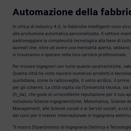
Automazione della fabbric
In ottica di Industry 4.0, le fabbriche intelligenti sono st
alla produzione automatica personalizzata. Il settore manif
padroneggiare la complessità tecnologica alla base di tutt
laureati che, oltre ad avere una mentalità aperta, abbiano 
si troveranno a operare nella loro carriera professionale.
Per trovare ingegneri con tutte queste caratteristiche, va
Questa città ha visto nascere numerosi prodotti e tecnolog
quotidiana, come la radiosveglia, il vetro acrilico, il primo d
per gli schermi. La città ospita sia l’Università tecnica, sia
(h_da), che gode di un'eccellente reputazione per il suo ap
includono Scienze ingegneristiche, Matematica, Scienze del
Management, alle Scienze sociali e ai Servizi sociali, a cu
dei corsi per il master internazionale in Ingegneria elettric
"Il nostro Dipartimento di Ingegneria Elettrica e Tecnologi