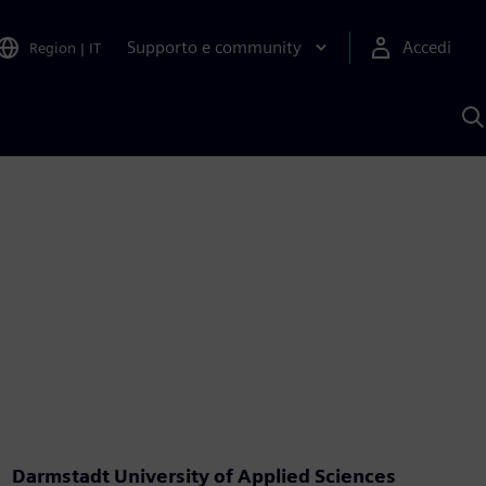
Supporto e community
Accedi
Region
|
IT
C
c
S
A
Darmstadt University of Applied Sciences