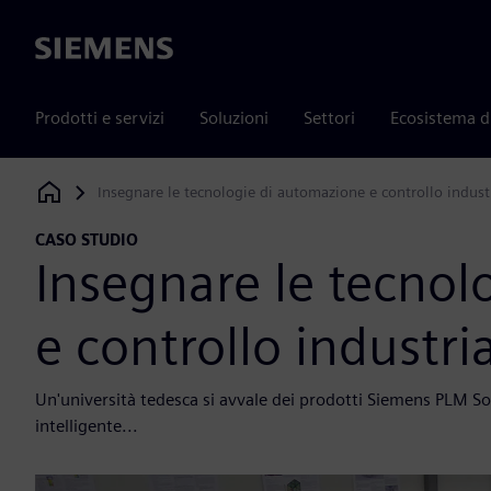
Siemens
Prodotti e servizi
Soluzioni
Settori
Ecosistema d
Insegnare le tecnologie di automazione e controllo industr
Siemens Digital Industries Software
CASO STUDIO
Insegnare le tecnol
e controllo industria
Un'università tedesca si avvale dei prodotti Siemens PLM So
intelligente...