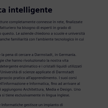
a intelligente
rutture completamente connesse in rete, finalizzate
atturiero ha bisogno di esperti in grado di
o questo. Le aziende chiedono a scuole e università
anche familiarità con l'ambiente tecnologico in cui
le la pena di cercare a Darmstadt, in Germania.
ie che hanno rivoluzionato la nostra vita
etergente enzimatico e i cristalli liquidi utilizzati
 l'Università di scienze applicate di Darmstadt
proccio pratico all’apprendimento. I suoi corsi
l'informazione e Informatica, fino ad arrivare al
i si aggiungono Architettura, Media e Design. Uno
a si tiene esclusivamente in lingua inglese.
e Informatiche gestisce un impianto di