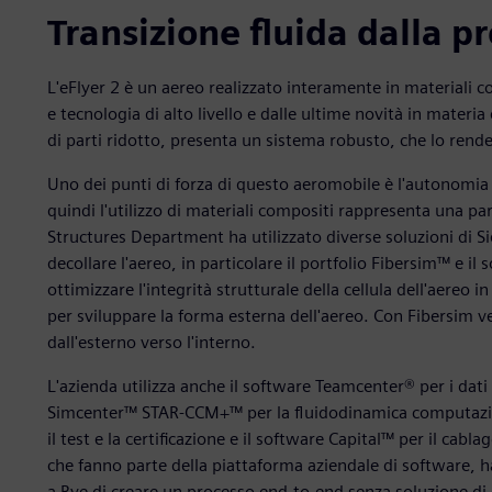
Transizione fluida dalla pr
L'eFlyer 2 è un aereo realizzato interamente in materiali 
e tecnologia di alto livello e dalle ultime novità in materi
di parti ridotto, presenta un sistema robusto, che lo rend
Uno dei punti di forza di questo aeromobile è l'autonomia d
quindi l'utilizzo di materiali compositi rappresenta una pa
Structures Department ha utilizzato diverse soluzioni di S
decollare l'aereo, in particolare il portfolio Fibersim™ e i
ottimizzare l'integrità strutturale della cellula dell'aereo 
per sviluppare la forma esterna dell'aereo. Con Fibersim ven
dall'esterno verso l'interno.
L'azienda utilizza anche il software Teamcenter® per i dati
Simcenter™ STAR-CCM+™ per la fluidodinamica computaziona
il test e la certificazione e il software Capital™ per il cabla
che fanno parte della piattaforma aziendale di software, 
a Bye di creare un processo end-to-end senza soluzione di 