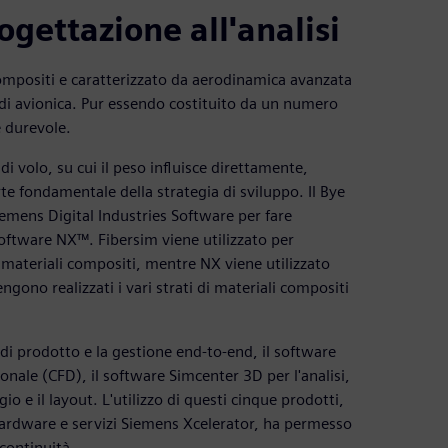
ogettazione all'analisi
compositi e caratterizzato da aerodinamica avanzata
a di avionica. Pur essendo costituito da un numero
e durevole.
i volo, su cui il peso influisce direttamente,
rte fondamentale della strategia di sviluppo. Il Bye
iemens Digital Industries Software per fare
l software NX™. Fibersim viene utilizzato per
in materiali compositi, mentre NX viene utilizzato
gono realizzati i vari strati di materiali compositi
 di prodotto e la gestione end-to-end, il software
le (CFD), il software Simcenter 3D per l'analisi,
ggio e il layout. L'utilizzo di questi cinque prodotti,
hardware e servizi Siemens Xcelerator, ha permesso
continuità.