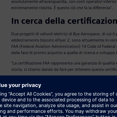
assolutamente all'avanguardia, con costi operativi inferio
estremamente ridotta. È questo ciò che fa la differenza".
In cerca della certificazi
Due progetti di velivoli elettrici di Bye Aerospace, di cui 
addestramento biposto eFlyer 2, sono attualmente in cors
FAA (Federal Aviation Administration) 14 Code of Federal
dalla fase di pronto acquisto a quella di ricerca e sviluppo
"La certificazione FAA rappresenta una garanzia di qualità e
storia, ci stiamo dando da fare per ottenere questa certific
"Oserei dire che siamo all'avanguardia nel campo della ce
"Abbiamo un rapporto molto collaborativo con la FAA perch
certificazione per un aeromobile a propulsione elettrica s
nostro non solo spiegare alla FAA come interpretare la nu
tale tecnologia si rapporta alle regole esistenti e come do
affinché possiamo dimostrare di soddisfare gli standard di 