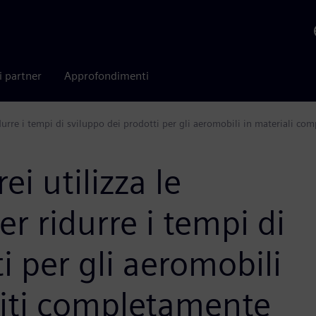
i partner
Approfondimenti
durre i tempi di sviluppo dei prodotti per gli aeromobili in materiali co
i utilizza le
r ridurre i tempi di
i per gli aeromobili
siti completamente