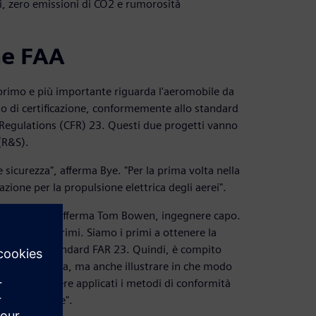
ri, zero emissioni di CO2 e rumorosità
one FAA
il primo e più importante riguarda l'aeromobile da
o di certificazione, conformemente allo standard
 Regulations (CFR) 23. Questi due progetti vanno
 (R&S).
 sicurezza", afferma Bye. "Per la prima volta nella
azione per la propulsione elettrica degli aerei".
rtificazione", afferma Tom Bowen, ingegnere capo.
é siamo i primi. Siamo i primi a ottenere la
econdo gli standard FAR 23. Quindi, è compito
ova tecnologia, ma anche illustrare in che modo
vrebbero essere applicati i metodi di conformità
certificazione".