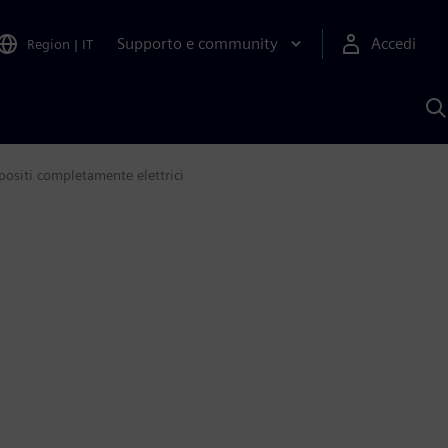
Supporto e community
Accedi
Region
|
IT
C
c
S
A
mpositi completamente elettrici