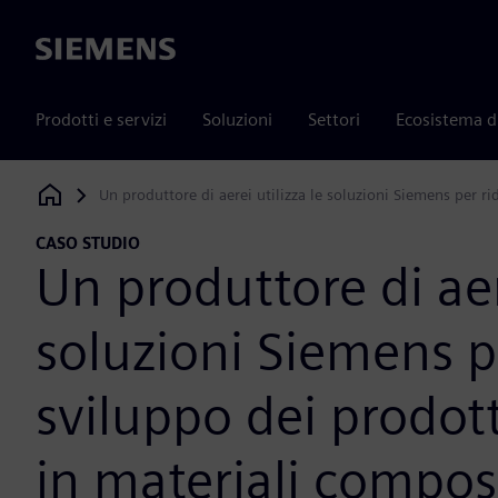
Siemens
Prodotti e servizi
Soluzioni
Settori
Ecosistema d
Un produttore di aerei utilizza le soluzioni Siemens per ri
Siemens Digital Industries Software
CASO STUDIO
Un produttore di aere
soluzioni Siemens pe
sviluppo dei prodott
in materiali compo