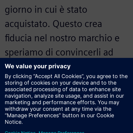
giorno in cui è stato
acquistato. Questo crea
fiducia nel nostro marchio e
speriamo di convincerli ad
acquistare la nostra prossima
generazione di
elettrodomestici.
Otto Petraška, Head of Vibration and Acoustic Department,
BSH Slovacchia