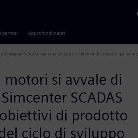
i partner
Approfondimenti
 e Simcenter SCADAS per raggiungere gli obiettivi di prodotto già nelle p
i motori si avvale di
e Simcenter SCADAS
obiettivi di prodotto
del ciclo di sviluppo