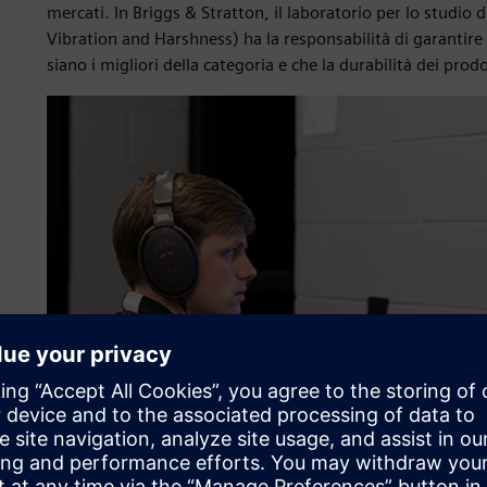
mercati. In Briggs & Stratton, il laboratorio per lo studio 
Vibration and Harshness) ha la responsabilità di garantire ch
siano i migliori della categoria e che la durabilità dei prodo