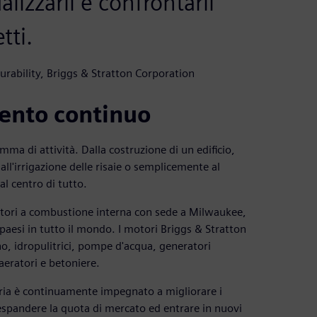
ualizzarli e confrontarli
tti.
rability, Briggs & Stratton Corporation
mento continuo
mma di attività. Dalla costruzione di un edificio,
all'irrigazione delle risaie o semplicemente al
al centro di tutto.
otori a combustione interna con sede a Milwaukee,
paesi in tutto il mondo. I motori Briggs & Stratton
no, idropulitrici, pompe d'acqua, generatori
aeratori e betoniere.
eria è continuamente impegnato a migliorare i
 espandere la quota di mercato ed entrare in nuovi