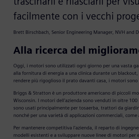
trascinarli e rilasciarli per vis
facilmente con i vecchi proge
Brett Birschbach, Senior Engineering Manager, NVH and Du
Alla ricerca del migliora
Oggi, i motori sono utilizzati ogni giorno per una vasta ga
alla fornitura di energia a una clinica durante un blackout, 
rendere più rigoglioso il prato davanti casa, i motori sono 
Briggs & Stratton è un produttore americano di piccoli m
Wisconsin. I motori dell'azienda sono venduti in oltre 100 
sono usati principalmente per tosaerba, trattori da giardi
nonché per una varietà di applicazioni commerciali, come 
Per mantenere competitiva l'azienda, il reparto di ingegn
modelli esistenti e a sviluppare nuove linee di motori per