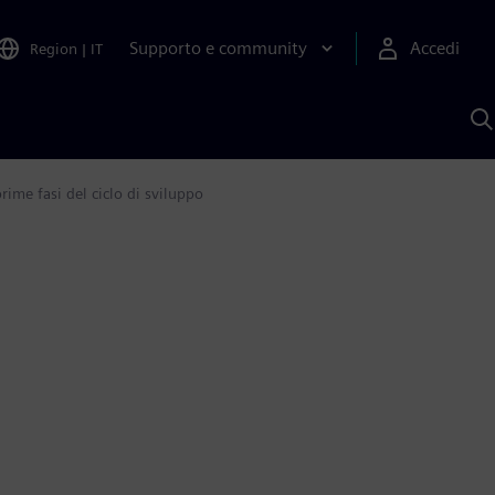
Supporto e community
Accedi
Region
|
IT
C
c
S
A
rime fasi del ciclo di sviluppo