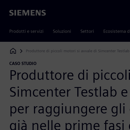
Siemens
Prodotti e servizi
Soluzioni
Settori
Ecosistema d
Produttore di piccoli motori si avvale di Simcenter Testlab
Siemens Digital Industries Software
CASO STUDIO
Produttore di piccol
Simcenter Testlab 
per raggiungere gli 
già nelle prime fasi 