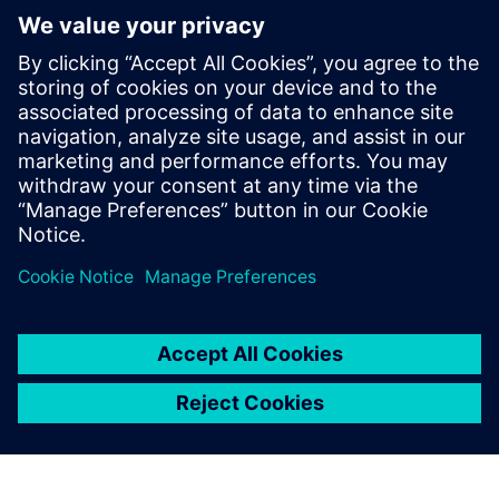
SOPHIA, la piattaforma IIoT che permette di offrire ai clienti
una vasta gamma di servizi per raggiungere la massima
efficienza, semplificando e razionalizzando il lavoro. Si basa
sulla connessione cloud e su particolari sensori applicati alle
macchine Biesse che insieme consentono di registrare e
inviare in tempo reale informazioni e dati sulle tecnologie
in uso per ottimizzare le prestazioni, prevenire i
malfunzionamenti e aumentare la produttività delle
macchine e degli impianti. Inoltre, la connessione diretta
con Parts, il portale ricambi Biesse, e la possibilità di
aggiornare i software attraverso un click offrono ai clienti
strumenti di lavoro quotidiano che semplificano molte
attività. Il principale valore di SOPHIA è il potere della
predittività: la sua capacità di offrire una visione del futuro
per anticipare le problematiche, identificare azioni
risolutive e migliorare le performance. Le funzionalità IoT
contenute all’interno della piattaforma garantiscono un
sensibile aumento della produttività grazie ad un processo
di analisi e reportistica costante, preciso e completo