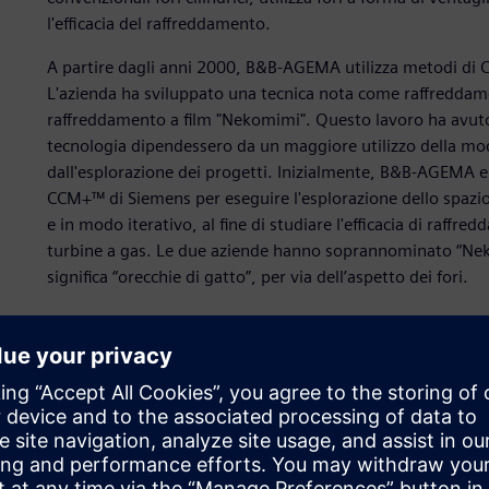
l'efficacia del raffreddamento.
A partire dagli anni 2000, B&B-AGEMA utilizza metodi di C
L'azienda ha sviluppato una tecnica nota come raffreddamen
raffreddamento a film "Nekomimi". Questo lavoro ha avuto i
tecnologia dipendessero da un maggiore utilizzo della mode
dall'esplorazione dei progetti. Inizialmente, B&B-AGEMA 
CCM+™ di Siemens per eseguire l'esplorazione dello spaz
e in modo iterativo, al fine di studiare l'efficacia di raffre
turbine a gas. Le due aziende hanno soprannominato “Nek
significa “orecchie di gatto”, per via dell’aspetto dei fori.