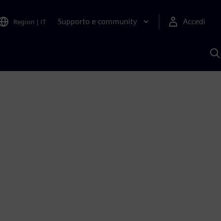
Supporto e community
Accedi
Region
|
IT
C
c
S
A