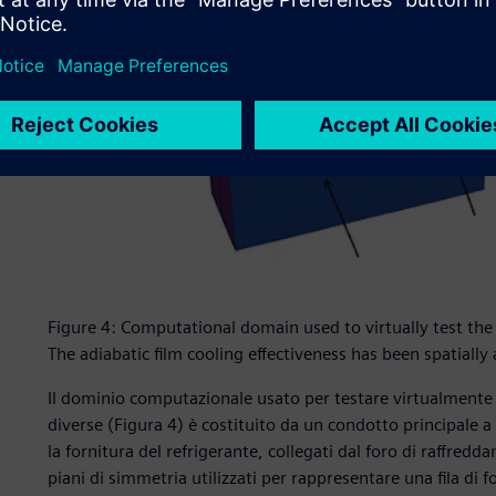
Figure 4: Computational domain used to virtually test the 
The adiabatic film cooling effectiveness has been spatially
Il dominio computazionale usato per testare virtualmente l'
diverse (Figura 4) è costituito da un condotto principale a
la fornitura del refrigerante, collegati dal foro di raffredd
piani di simmetria utilizzati per rappresentare una fila di fo