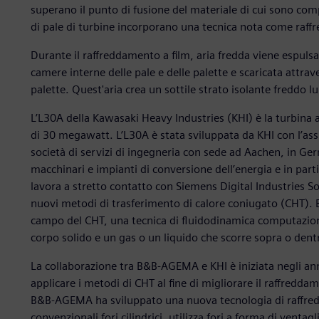
superano il punto di fusione del materiale di cui sono compo
di pale di turbine incorporano una tecnica nota come raff
Durante il raffreddamento a film, aria fredda viene espuls
camere interne delle pale e delle palette e scaricata attraver
palette. Quest'aria crea un sottile strato isolante freddo lu
L’L30A della Kawasaki Heavy Industries (KHI) è la turbina a
di 30 megawatt. L’L30A è stata sviluppata da KHI con l
società di servizi di ingegneria con sede ad Aachen, in Ger
macchinari e impianti di conversione dell’energia e in pa
lavora a stretto contatto con Siemens Digital Industries S
nuovi metodi di trasferimento di calore coniugato (CHT)
campo del CHT, una tecnica di fluidodinamica computaziona
corpo solido e un gas o un liquido che scorre sopra o dentr
La collaborazione tra B&B-AGEMA e KHI è iniziata negli an
applicare i metodi di CHT al fine di migliorare il raffreddam
B&B-AGEMA ha sviluppato una nuova tecnologia di raffredd
convenzionali fori cilindrici, utilizza fori a forma di ventag