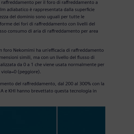
i raffreddamento per il foro di raffreddamento a
film adiabatico è rappresentata dalla superficie
hezza del dominio sono uguali per tutte le
orme dei fori di raffreddamento con livelli del
tesso consumo di aria di raffreddamento per area
un foro Nekomimi ha un'efficacia di raffreddamento
imensioni simili, ma con un livello del flusso di
malizzata da 0 a 1 che viene usata normalmente per
l viola=0 (peggiore).
oramento del raffreddamento, dal 200 al 300% con la
A e KHI hanno brevettato questa tecnologia in