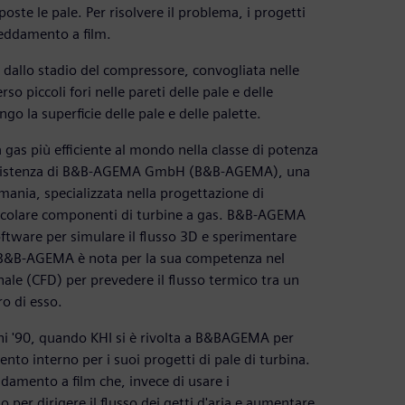
ste le pale. Per risolvere il problema, i progetti
reddamento a film.
a dallo stadio del compressore, convogliata nelle
so piccoli fori nelle pareti delle pale e delle
ngo la superficie delle pale e delle palette.
 gas più efficiente al mondo nella classe di potenza
’assistenza di B&B-AGEMA GmbH (B&B-AGEMA), una
mania, specializzata nella progettazione di
rticolare componenti di turbine a gas. B&B-AGEMA
oftware per simulare il flusso 3D e sperimentare
. B&B-AGEMA è nota per la sua competenza nel
le (CFD) per prevedere il flusso termico tra un
o di esso.
ni '90, quando KHI si è rivolta a B&BAGEMA per
ento interno per i suoi progetti di pale di turbina.
amento a film che, invece di usare i
lio per dirigere il flusso dei getti d'aria e aumentare