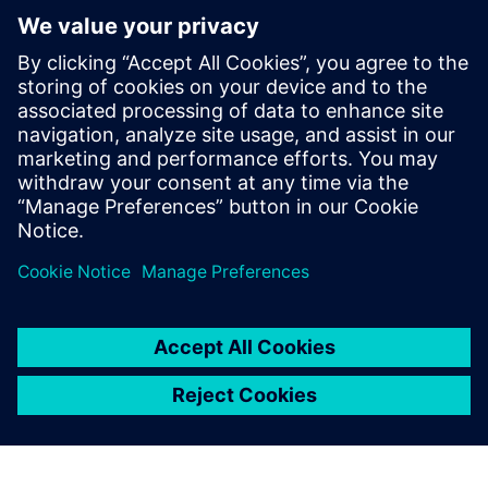
sacchi per essere spedito ad altri siti produttivi per
un'ulteriore lavorazione. Tale processo è agevolato dalla
compilazione di liste di controllo che utilizzano scanner
portatili come dispositivi di input.
L'utilizzo di Opcenter
Execution Process ci ha
permesso di tracciare il digital
thread dell'intero processo
produttivo di questo prodotto