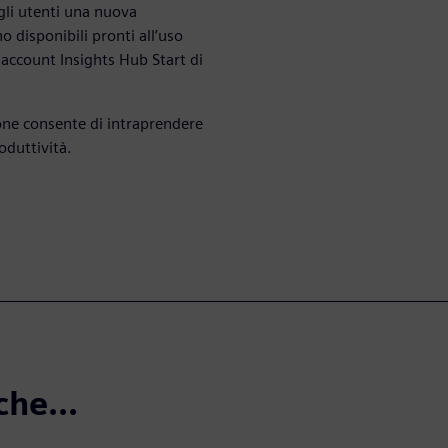
agli utenti una nuova
o disponibili pronti all’uso
 account Insights Hub Start di
yone consente di intraprendere
roduttività.
che...