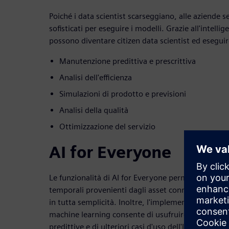
Poiché i data scientist scarseggiano, alle aziende 
sofisticati per eseguire i modelli. Grazie all'intellige
possono diventare citizen data scientist ed eseguire 
Manutenzione predittiva e prescrittiva
Analisi dell'efficienza
Simulazioni di prodotto e previsioni
Analisi della qualità
Ottimizzazione del servizio
AI for Everyone
Le funzionalità di AI for Everyone permettono di util
temporali provenienti dagli asset connessi all'IoT p
in tutta semplicità. Inoltre, l'implementazione di int
machine learning consente di usufruire di un'amp
predittive e di ulteriori casi d'uso dell'IoT, increm