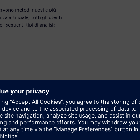
servono metodi nuovi e più
nza artificiale, tutti gli utenti
i seguenti tipi di analisi:
izzare i dati di serie
er creare modelli di previsioni
elligenza artificiale e
ia gamma di capacità
entando il valore aggiunto