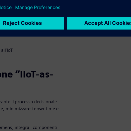
aratteristiche chiave di AI for
e dal livello di abilità ed
all'IoT
one “IIoT-as-
rante il processo decisionale
le, minimizzare i downtime e
Siemens, integra i componenti