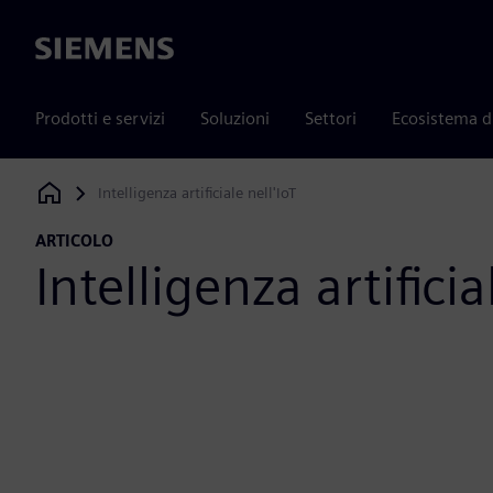
Siemens
Prodotti e servizi
Soluzioni
Settori
Ecosistema d
Intelligenza artificiale nell'IoT
Siemens Digital Industries Software
ARTICOLO
Intelligenza artificia