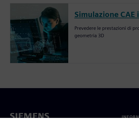
Simulazione CAE 
Prevedere le prestazioni di pro
geometria 3D
INFORM
Chi sia