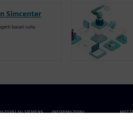
in Simcenter
getti basati sulla
AZIONI SU SIEMENS
INFORMAZIONI
METTI
SULL'AZIENDA
mo
Contat
Azienda