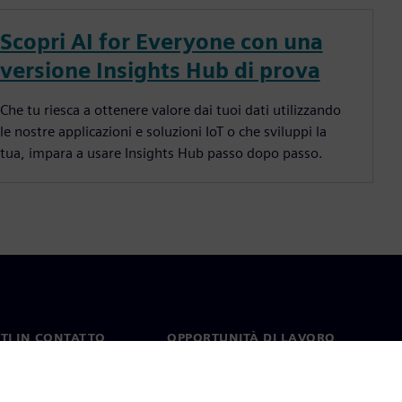
Scopri AI for Everyone con una
versione Insights Hub di prova
Che tu riesca a ottenere valore dai tuoi dati utilizzando
le nostre applicazioni e soluzioni IoT o che sviluppi la
tua, impara a usare Insights Hub passo dopo passo.
TI IN CONTATTO
OPPORTUNITÀ DI LAVORO
ti
Lavori e opportunità di
carriera