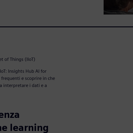
et of Things (IIoT)
l’IoT: Insights Hub AI for
frequenti e scoprire in che
 a interpretare i dati e a
genza
ne learning