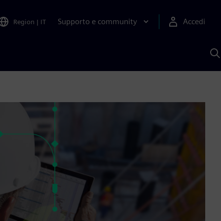
Supporto e community
Accedi
Region
|
IT
C
c
S
A