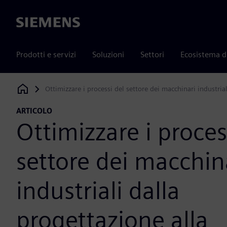
Siemens
Prodotti e servizi
Soluzioni
Settori
Ecosistema d
Ottimizzare i processi del settore dei macchinari industria
Siemens Digital Industries Software
ARTICOLO
Ottimizzare i proces
settore dei macchin
industriali dalla
progettazione alla