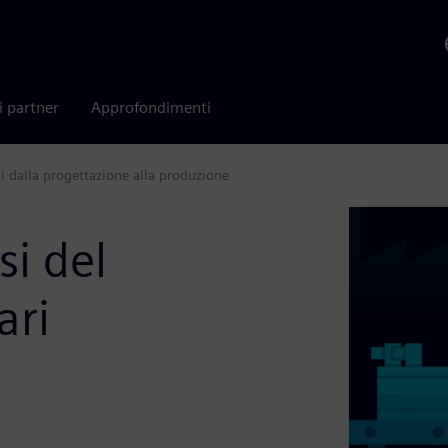
i partner
Approfondimenti
li dalla progettazione alla produzione
si del
ari