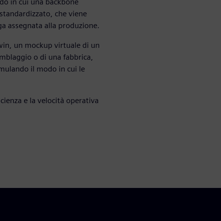
odo in cui una backbone
standardizzato, che viene
nga assegnata alla produzione.
win, un mockup virtuale di un
mblaggio o di una fabbrica,
mulando il modo in cui le
icienza e la velocità operativa