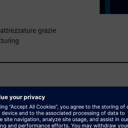
ttrezzature grazie
cturing
roduttori di componenti
duzione in una fabbrica
in un mercato sempre più
efficienza operativa e
 lancio di nuovi prodotti e la