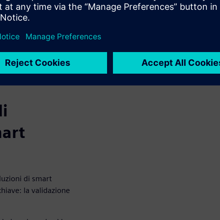
iplina sotto un unico ombrello
 e processi caratterizzato da
i produttivi impeccabili in
di
mart
luzioni di smart
hiave: la validazione