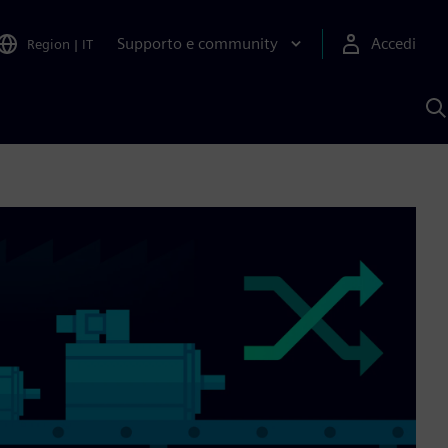
Supporto e community
Accedi
Region
|
IT
C
c
S
A