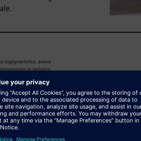
ale.
za ingegneristica, aveva
nzionamento in serbatoi
lte temperature e un aumento
no utilizzato il
software CFD
la progettazione ed eliminando
giorni a mezza giornata, con