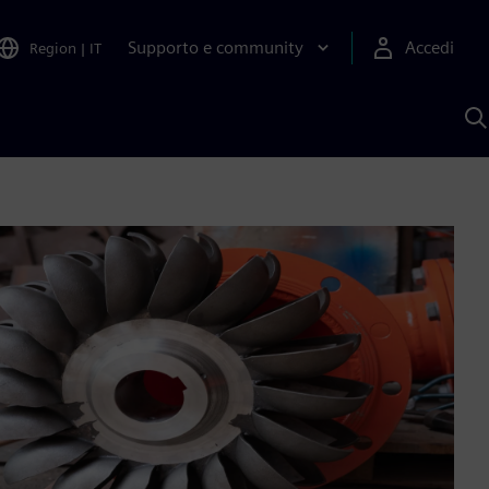
Supporto e community
Accedi
Region
|
IT
C
c
S
A