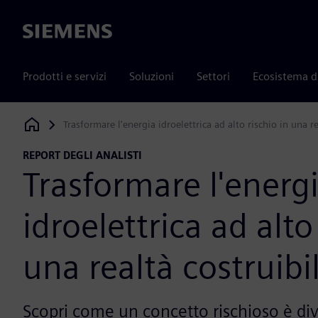
Siemens
Prodotti e servizi
Soluzioni
Settori
Ecosistema d
Trasformare l'energia idroelettrica ad alto rischio in una re
Siemens Digital Industries Software
REPORT DEGLI ANALISTI
Trasformare l'energ
idroelettrica ad alto
una realtà costruibi
Scopri come un concetto rischioso è di