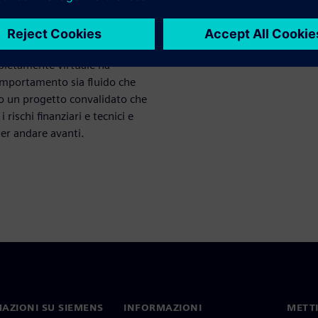
inua
mpletamente virtuale ha
comportamento sia fluido che
ato un progetto convalidato che
 rischi finanziari e tecnici e
per andare avanti.
AZIONI SU SIEMENS
INFORMAZIONI
METTI