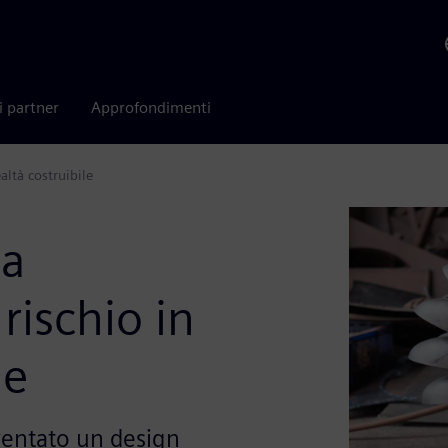
i partner
Approfondimenti
altà costruibile
ia
 rischio in
le
ventato un design