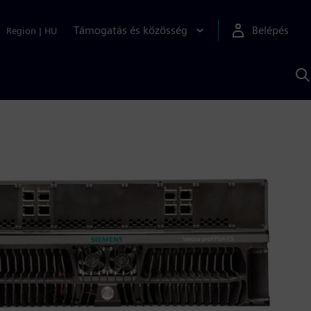
Támogatás és közösség
Belépés
Region
|
HU
K
S
s