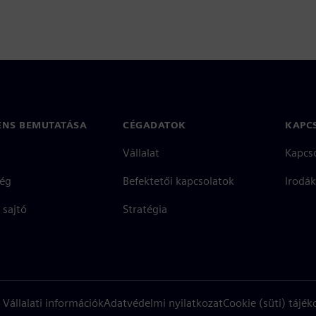
ENS BEMUTATÁSA
CÉGADATOK
KAPC
Vállalat
Kapcs
ég
Befektetői kapcsolatok
Irodák
 sajtó
Stratégia
Vállalati információk
Adatvédelmi nyilatkozat
Cookie (süti) tájék