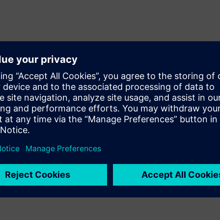
lized compute resources,
s (FPGAs) and graphics
efinition of hardware
 to share a common queue. It
system, and the two solutions
hose features to emulation job
wnload it now to learn more.