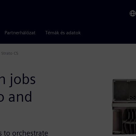
Partnerhálózat
Témák és adatok
 Strato CS
n jobs
o and
 to orchestrate