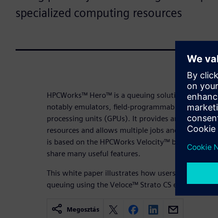
specialized computing resources
HPCWorks™ Hero™ is a queuing solution for specia
notably emulators, field-programmable gate array
processing units (GPUs). It provides an abstract d
resources and allows multiple jobs and resources
is based on the HPCWorks Velocity™ batch queue 
share many useful features.
This white paper illustrates how users can apply t
queuing using the Veloce™ Strato CS emulator. Do
Megosztás