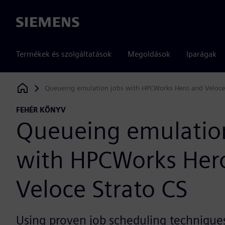
Siemens
Termékek és szolgáltatások
Megoldások
Iparágak
Queueing emulation jobs with HPCWorks Hero and Veloce
Siemens Digital Industries Software
FEHÉR KÖNYV
Queueing emulatio
with HPCWorks Her
Veloce Strato CS
Using proven job scheduling techniques