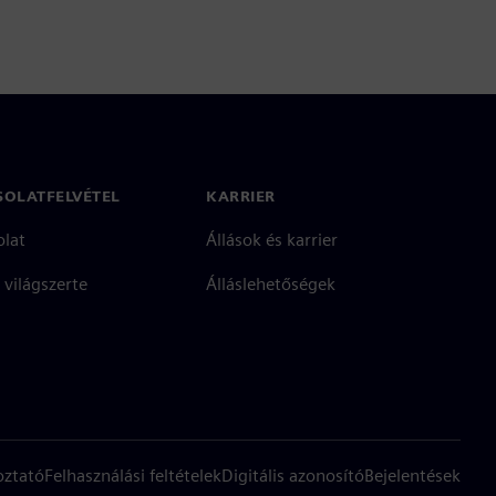
SOLATFELVÉTEL
KARRIER
olat
Állások és karrier
 világszerte
Álláslehetőségek
oztató
Felhasználási feltételek
Digitális azonosító
Bejelentések