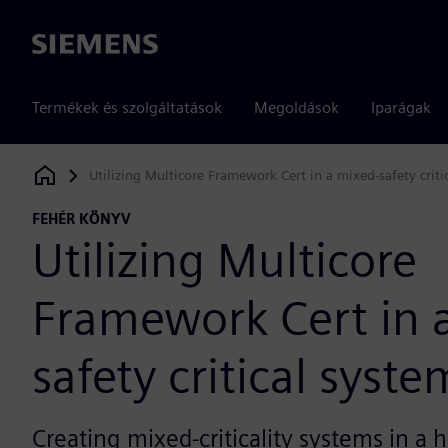
Siemens
Termékek és szolgáltatások
Megoldások
Iparágak
Utilizing Multicore Framework Cert in a mixed-safety criti
Siemens Digital Industries Software
FEHÉR KÖNYV
Utilizing Multicore
Framework Cert in 
safety critical syste
Creating mixed-criticality systems in 