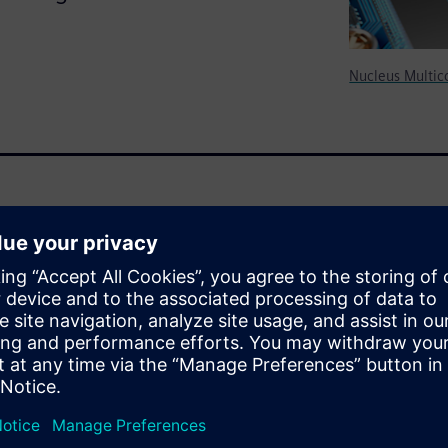
Nucleus Multic
eous SoC processing
nd hardware features that
mains. This white paper
work Cert can help you
ssor SoC, how this product
 still allowing for