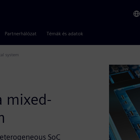
Partnerhálózat
Témák és adatok
cal system
a mixed-
m
a heterogeneous SoC