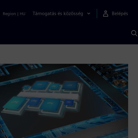
Támogatás és közösség
Belépés
Region
|
HU
K
S
s