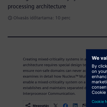
processing architecture
Olvasás időtartama: 10 perc
Creating mixed-criticality systems in a heterogen
architecture requires special design techniques a
ensure non-safe domains can never access safe do
examines in detail how Nucleus™ Multicore Frame
enable a mixed-criticality system on a Multi-Proce
establishes and maintains separated domains, while
Interprocessor Communication.
Megosztás