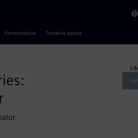
Partnerhálózat
Témák és adatok
ies:
r
nator