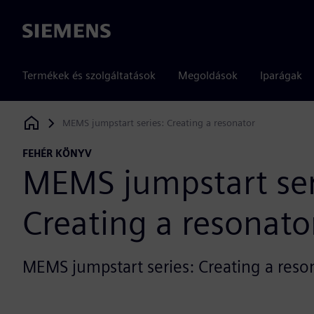
Siemens
Termékek és szolgáltatások
Megoldások
Iparágak
MEMS jumpstart series: Creating a resonator
Siemens Digital Industries Software
FEHÉR KÖNYV
MEMS jumpstart ser
Creating a resonato
MEMS jumpstart series: Creating a reso