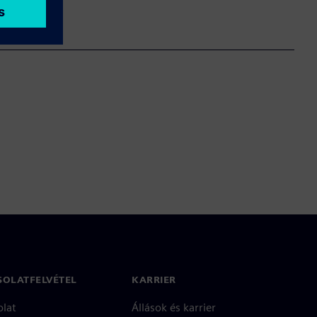
SOLATFELVÉTEL
KARRIER
olat
Állások és karrier