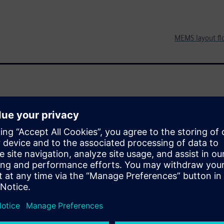
MEMS layout fl
rt objects that interact with
lectro-mechanical systems
mical actions into data that
ensor design is the resonator.
ming references, mass
al filtering and energy