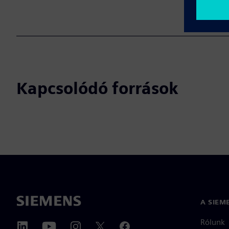
Kapcsolódó források
A SIEM
Rólunk