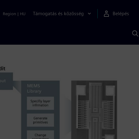
Támogatás és közösség
Belépés
Region
|
HU
K
S
s