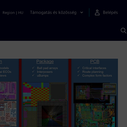
Támogatás és közösség
Belépés
Region
|
HU
K
S
s