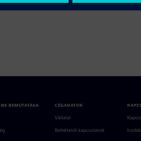
ENS BEMUTATÁSA
CÉGADATOK
KAPC
Vállalat
Kapcs
ég
Befektetői kapcsolatok
Irodák