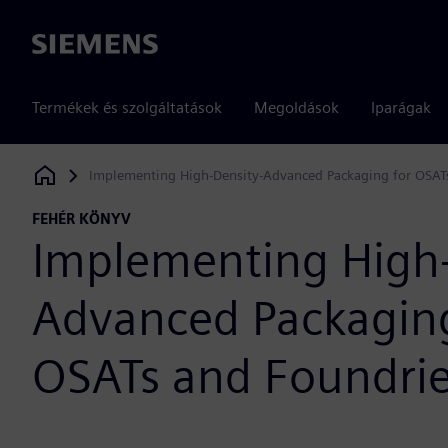
Siemens
Termékek és szolgáltatások
Megoldások
Iparágak
Implementing High-Density-Advanced Packaging for OSAT
Siemens Digital Industries Software
FEHÉR KÖNYV
Implementing High-
Advanced Packaging
OSATs and Foundri