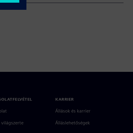
SOLATFELVÉTEL
KARRIER
olat
Állások és karrier
 világszerte
Álláslehetőségek