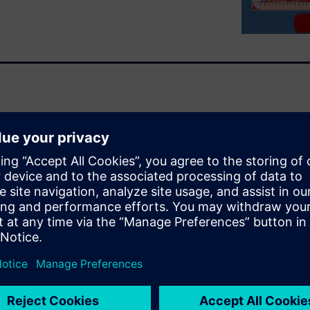
 and collaboration between
s. By using common tools that
perate in both the IC and
ng process optimized design-
d their customers can achieve
and package performance.