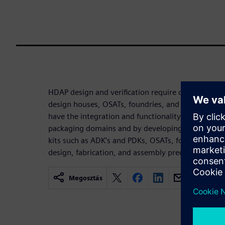
HDAP design and verification require cooperation
design houses, OSATs, foundries, and EDA vendor
have the integration and functionality needed to o
packaging domains and by developing and deployi
kits such as ADK’s and PDKs, OSATs, foundries, an
design, fabrication, and assembly predictability 
Megosztás