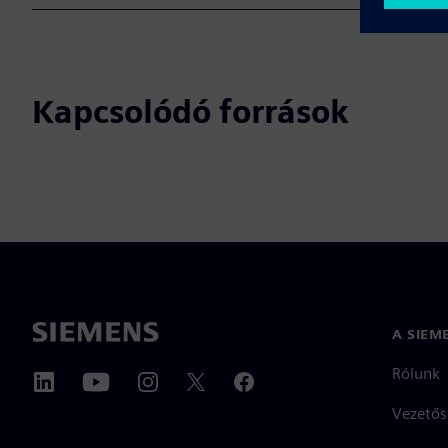
Kapcsolódó források
A SIEM
Rólunk
Vezetős