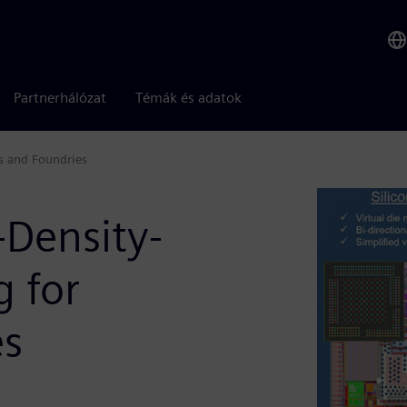
Partnerhálózat
Témák és adatok
s and Foundries
Density-
 for
es