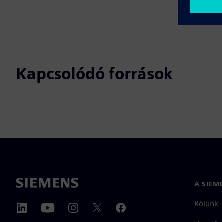
Kapcsolódó források
A SIEM
Rólunk