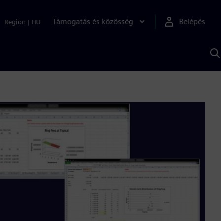
Támogatás és közösség
Belépés
Region
|
HU
K
S
s