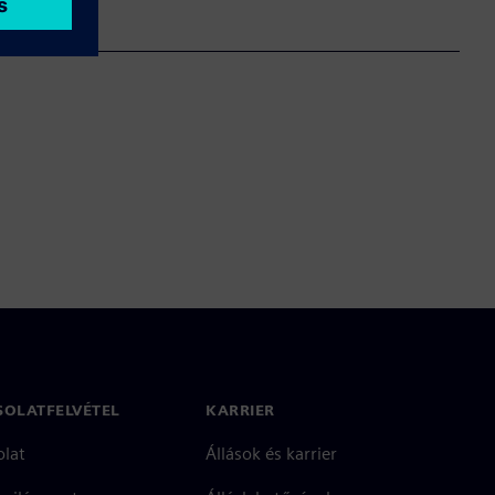
SOLATFELVÉTEL
KARRIER
olat
Állások és karrier