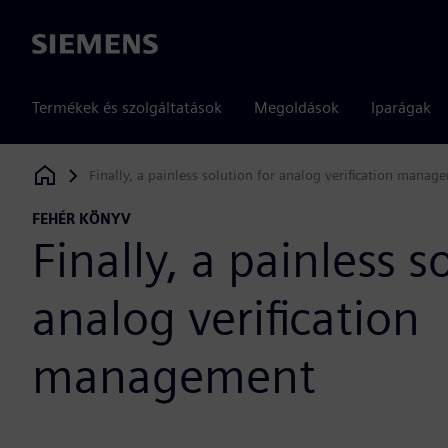
Siemens
Termékek és szolgáltatások
Megoldások
Iparágak
Finally, a painless solution for analog verification manag
Siemens Digital Industries Software
FEHÉR KÖNYV
Finally, a painless s
analog verification
management