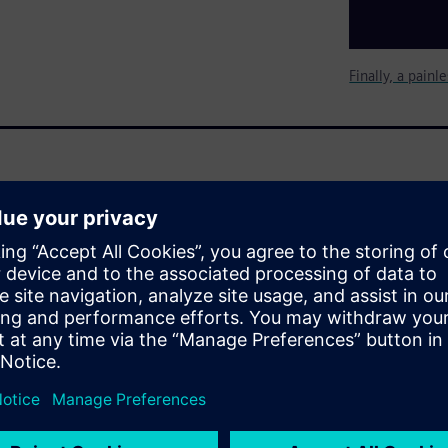
Finally, a pain
ly or they use complex and
oprietary test plans before
s need is an easy way to
arge number of simulations for
evels for each team member and