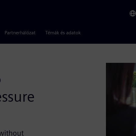
Partnerhálózat
Témák és adatok
o
ssure
 without