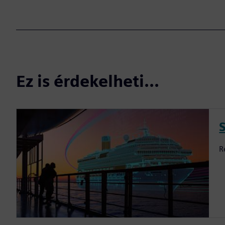
Ez is érdekelheti...
S
R