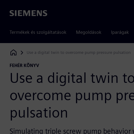
Siemens
Termékek és szolgáltatások
Megoldások
Iparágak
Use a digital twin to overcome pump pressure pulsation
Siemens Digital Industries Software
FEHÉR KÖNYV
Use a digital twin t
overcome pump pre
pulsation
Simulating triple screw pump behavior