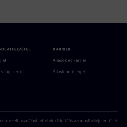
SOLATFELVÉTEL
KARRIER
olat
Állások és karrier
 világszerte
Álláslehetőségek
oztató
Felhasználási feltételek
Digitális azonosító
Bejelentések