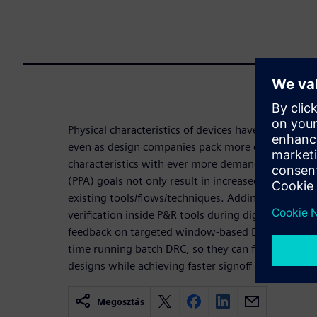
Physical characteristics of devices have become p
even as design companies pack more devices on e
characteristics with ever more demanding chip po
(PPA) goals not only result in increased resource ut
existing tools/flows/techniques. Adding on-deman
verification inside P&R tools during digital impl
feedback on targeted window-based DRC fixes. P&
time running batch DRC, so they can focus on prod
designs while achieving faster signoff DRC closure.
Megosztás