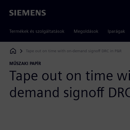
Siemens
Termékek és szolgáltatások
Megoldások
Iparágak
Tape out on time with on-demand signoff DRC in P&R
Siemens Digital Industries Software
MŰSZAKI PAPÍR
Tape out on time wi
demand signoff DRC