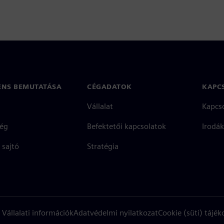
ENS BEMUTATÁSA
CÉGADATOK
KAPC
Vállalat
Kapcs
ég
Befektetői kapcsolatok
Irodák
 sajtó
Stratégia
Vállalati információk
Adatvédelmi nyilatkozat
Cookie (süti) tájék