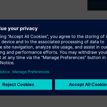
rogressively more complex
ach die. Combining these
wer, performance, and area
ilization but also challenge
d signoff-quality DRC
ementation provides immediate
R engineers can spend less
ucing high-quality, optimized