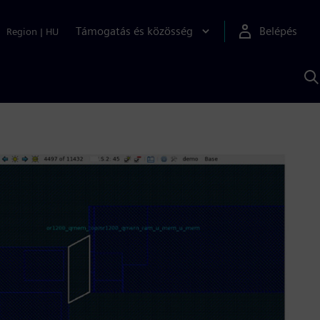
Támogatás és közösség
Belépés
Region
|
HU
K
S
s