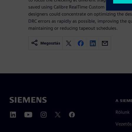
saved using Calibre RealTime Custom in-design signo
designers could concentrate on optimizing the desi
DRC errors as rapidly as possible, improving the qu
maintaining or reducing tapeout schedules.
Megosztás
A SIEM
Rólunk
Vezetős