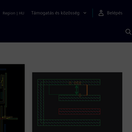
Támogatás és közösség
Belépés
Region
|
HU
K
S
s