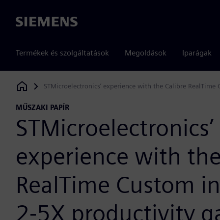
Siemens
Termékek és szolgáltatások
Megoldások
Iparágak
STMicroelectronics’ experience with the Calibre RealTime 
Siemens Digital Industries Software
MŰSZAKI PAPÍR
STMicroelectronics’
experience with the
RealTime Custom in
2-5X productivity g