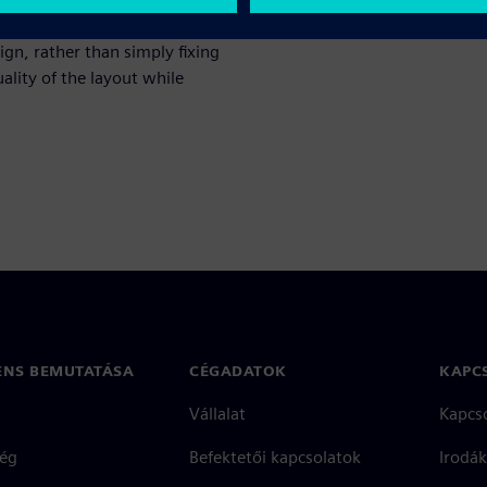
ff-quality verification,
gn, rather than simply fixing
ality of the layout while
ENS BEMUTATÁSA
CÉGADATOK
KAPC
Vállalat
Kapcs
ég
Befektetői kapcsolatok
Irodák