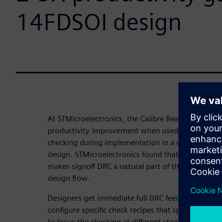
14FDSOI design
At STMicroelectronics, the Calibre RealTime Custo
productivity improvement when used to apply signo
checking during implementation in a custom desi
design. STMicroelectronics found that the Calibre
makes signoff DRC a natural part of the custom an
design flow.
Designers get immediate full DRC feedback as they 
configure specific check recipes that specify a sub
to focus the checking at different stages of the de