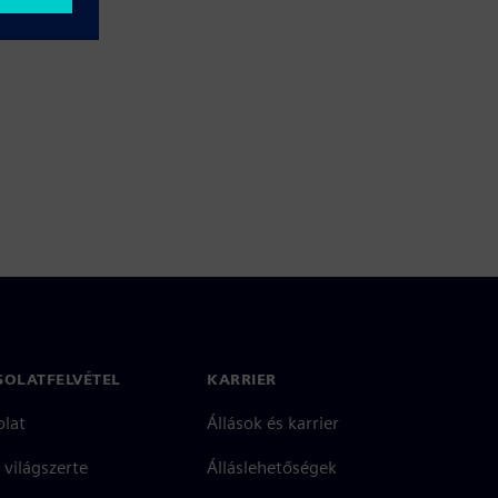
SOLATFELVÉTEL
KARRIER
olat
Állások és karrier
 világszerte
Álláslehetőségek