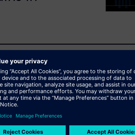
m interface provided a 2-5X
ff-quality design rule
gn flow for a 14nm FDSOI
 RealTime Custom interface
d analog/mixed-signal layout
edit their designs, and can
set of the complete DRC rules
sign process. With the time