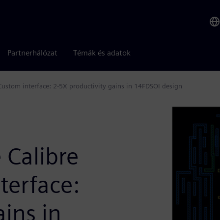
Partnerhálózat
Témák és adatok
Custom interface: 2-5X productivity gains in 14FDSOI design
 Calibre
terface:
ains in