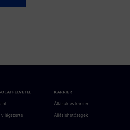
SOLATFELVÉTEL
KARRIER
olat
Állások és karrier
 világszerte
Álláslehetőségek