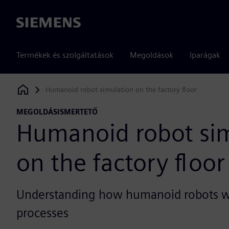
Siemens
Termékek és szolgáltatások
Megoldások
Iparágak
Humanoid robot simulation on the factory floor
Siemens Digital Industries Software
MEGOLDÁSISMERTETŐ
Humanoid robot si
on the factory floor
Understanding how humanoid robots wi
processes