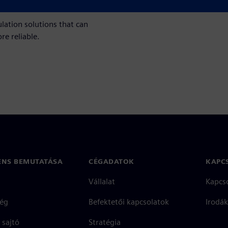
lation solutions that can
re reliable.
ENS BEMUTATÁSA
CÉGADATOK
KAPC
Vállalat
Kapcs
ég
Befektetői kapcsolatok
Irodák
 sajtó
Stratégia