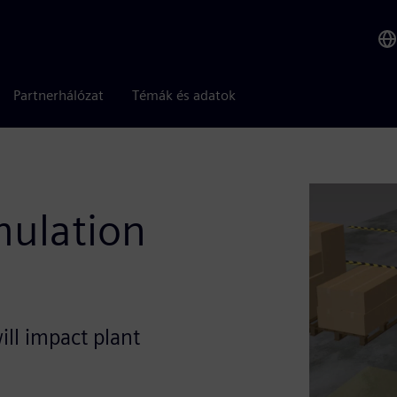
Partnerhálózat
Témák és adatok
mulation
ll impact plant