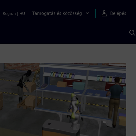
Támogatás és közösség
Belépés
Region
|
HU
K
S
s