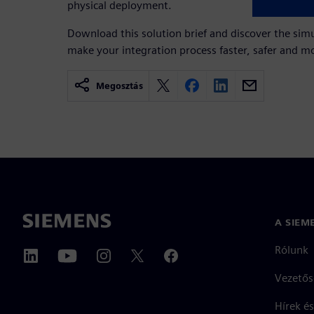
physical deployment.
Download this solution brief and discover the simu
make your integration process faster, safer and mo
Megosztás
A SIEM
Rólunk
Vezetős
Hírek és