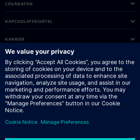
CÉGADATOK
KAPCSOLATFELVÉTEL
KARRIER
©
Siemens
2026
Vállalati információk
Adatvédelmi nyilatkozat
Cookie (süti) tájékoztató
Felhasználási feltételek
Digitális azonosító