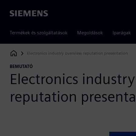
Siemens
Termékek és szolgáltatások
Megoldások
Iparágak
Electronics industry overview reputation presentation
Siemens Digital Industries Software
BEMUTATÓ
Electronics industr
reputation presenta