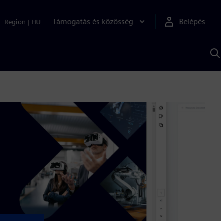
Támogatás és közösség
Belépés
Region
|
HU
K
S
s