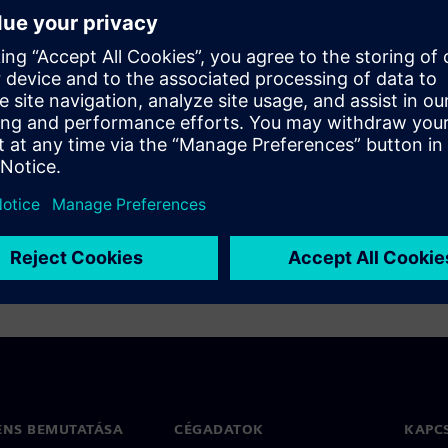
cs
ENS BEMUTATÁSA
CÉGADATOK
KAPC