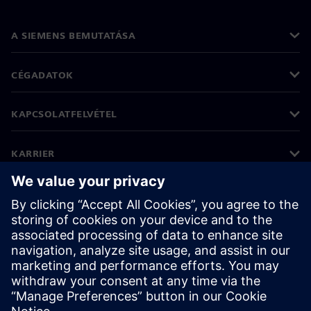
A SIEMENS BEMUTATÁSA
CÉGADATOK
KAPCSOLATFELVÉTEL
KARRIER
©
Siemens
2026
Vállalati információk
Adatvédelmi nyilatkozat
Cookie (süti) tájékoztató