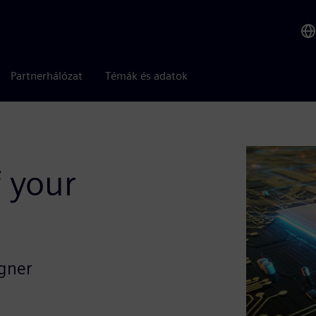
Partnerhálózat
Témák és adatok
 your
igner