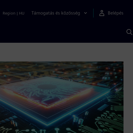
Támogatás és közösség
Belépés
Region
|
HU
K
S
s