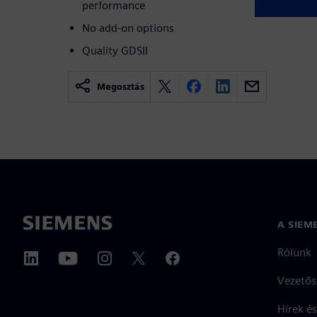
performance
No add-on options
Quality GDSII
Megosztás
A SIEM
Rólunk
Vezetős
Hírek és