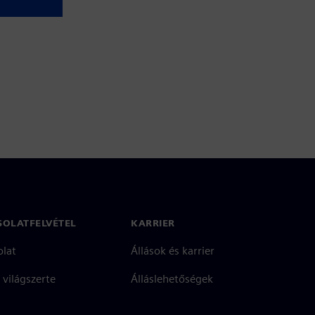
SOLATFELVÉTEL
KARRIER
olat
Állások és karrier
 világszerte
Álláslehetőségek