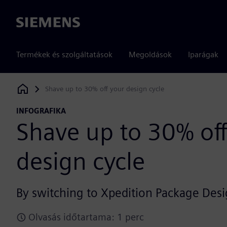
Siemens
Termékek és szolgáltatások
Megoldások
Iparágak
Shave up to 30% off your design cycle
Siemens Digital Industries Software
INFOGRAFIKA
Shave up to 30% off
design cycle
By switching to Xpedition Package Des
Olvasás időtartama: 1 perc