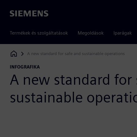
Siemens
Termékek és szolgáltatások
Megoldások
Iparágak
A new standard for safe and sustainable operations
Siemens Digital Industries Software
INFOGRAFIKA
A new standard for 
sustainable operati