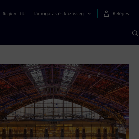
Támogatás és közösség
Belépés
Region
|
HU
K
S
s