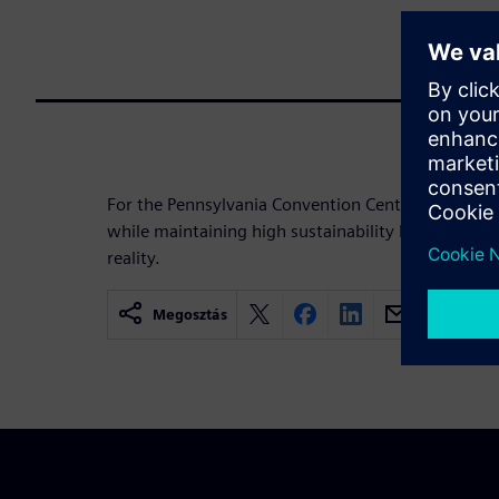
For the Pennsylvania Convention Center, ensuring 
while maintaining high sustainability has been tr
reality.
Megosztás