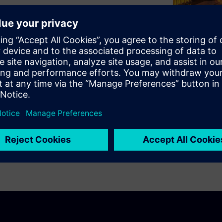
visitor safety and comfort
ansformed from vision to