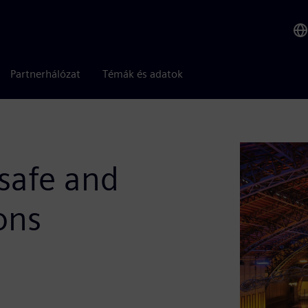
Partnerhálózat
Témák és adatok
safe and
ons