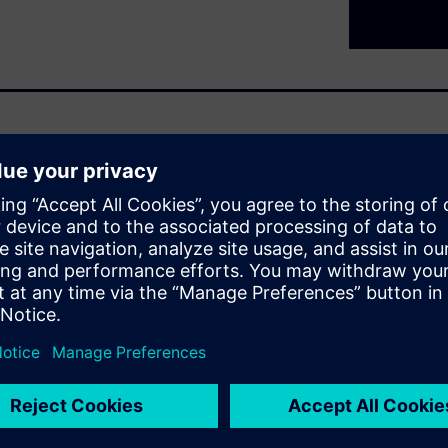
d $340 billion by 2030, yet
pment with nearly half of those
 The problem is not a shortage
TA) cycle, experimental
, traceability breaks down and
nts, unreliable AI outputs
 your research investment.
undations. When experimental
oss every stage of the R&D
and AI-ready.