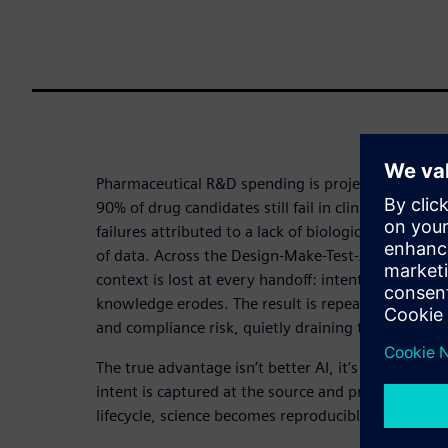
Pharmaceutical R&D spending is projected to excee
90% of drug candidates still fail in clinical develo
failures attributed to a lack of biological efficacy.
of data. Across the Design-Make-Test-Analyze (DM
context is lost at every handoff: intent disappears
knowledge erodes. The result is repeated experime
and compliance risk, quietly draining the value of
The true advantage isn’t better AI, it’s better fo
intent is captured at the source and preserved acr
lifecycle, science becomes reproducible, traceable 