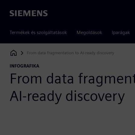
Siemens
Termékek és szolgáltatások
Megoldások
Iparágak
From data fragmentation to AI-ready discovery
Siemens Digital Industries Software
INFOGRAFIKA
From data fragment
AI-ready discovery