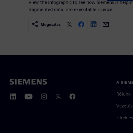
View the infographic to see how Siemens is help
fragmented data into executable science.
Megosztás
A SIEM
Rólunk
Vezetős
Hírek és