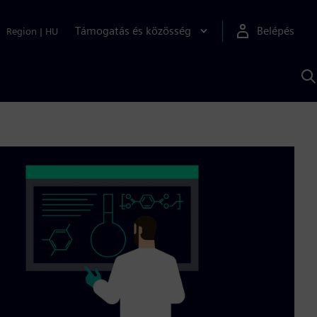
Támogatás és közösség
Belépés
Region
|
HU
K
S
s