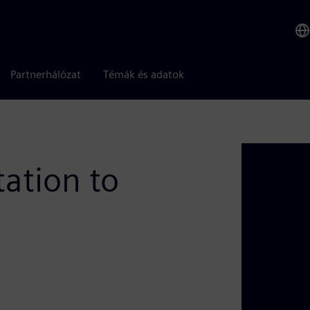
Partnerhálózat
Témák és adatok
ation to