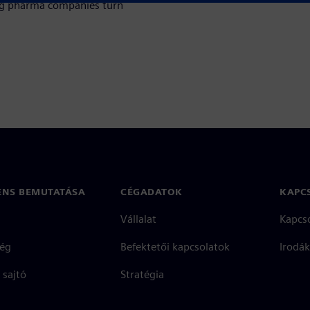
ing pharma companies turn
ENS BEMUTATÁSA
CÉGADATOK
KAPC
Vállalat
Kapcs
ég
Befektetői kapcsolatok
Irodák
 sajtó
Stratégia