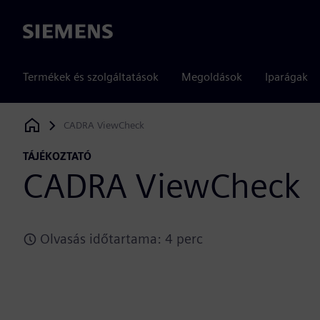
Siemens
Termékek és szolgáltatások
Megoldások
Iparágak
CADRA ViewCheck
Siemens Digital Industries Software
TÁJÉKOZTATÓ
CADRA ViewCheck
Olvasás időtartama: 4 perc