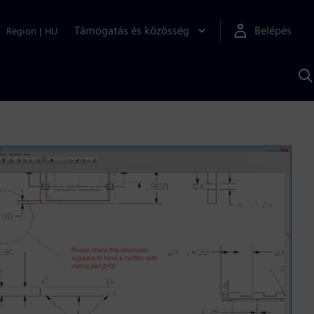
Támogatás és közösség
Belépés
Region
|
HU
K
S
s