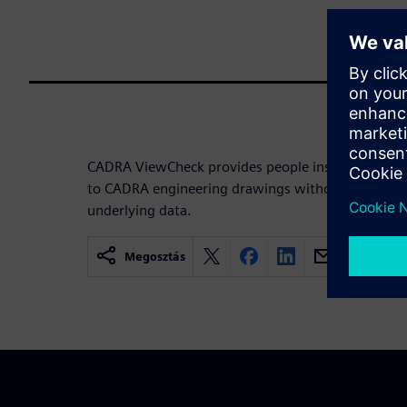
CADRA ViewCheck provides people inside or outsi
to CADRA engineering drawings without compromis
underlying data.
Megosztás