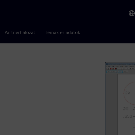
Partnerhálózat
Témák és adatok