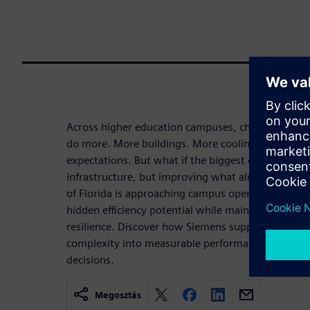
Across higher education campuses, chilled water 
do more. More buildings. More cooling demand. M
expectations. But what if the biggest opportunity
infrastructure, but improving what already exists
of Florida is approaching campus operations as a
hidden efficiency potential while maintaining comfo
resilience. Discover how Siemens supports universi
complexity into measurable performance, savings
decisions.
Megosztás