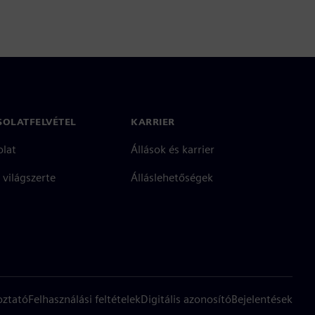
SOLATFELVÉTEL
KARRIER
olat
Állások és karrier
 világszerte
Álláslehetőségek
oztató
Felhasználási feltételek
Digitális azonosító
Bejelentések