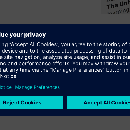
systems are under pressure to
ore sustainability
 is not adding new
? Explore how the University
 connected system, uncovering
rt, reliability, and long-term
ties in turning operational
, and smarter campus