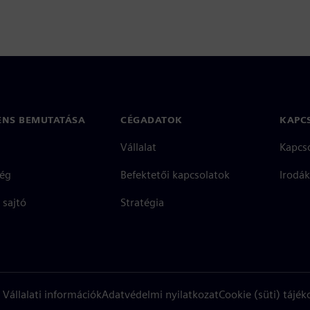
ENS BEMUTATÁSA
CÉGADATOK
KAPC
Vállalat
Kapcs
ég
Befektetői kapcsolatok
Irodák
 sajtó
Stratégia
Vállalati információk
Adatvédelmi nyilatkozat
Cookie (süti) tájék