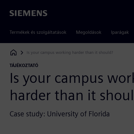
Siemens
Termékek és szolgáltatások
Megoldások
Iparágak
Is your campus working harder than it should?
Siemens Digital Industries Software
TÁJÉKOZTATÓ
Is your campus wor
harder than it shou
Case study: University of Florida