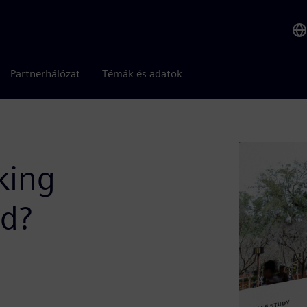
Partnerhálózat
Témák és adatok
king
ld?