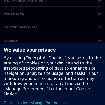
A SIEMENS BEMUTATÁSA
CÉGADATOK
KAPCSOLATFELVÉTEL
KARRIER
©
Siemens
2026
Vállalati információk
Adatvédelmi nyilatkozat
Cookie (süti) tájékoztató
Felhasználási feltételek