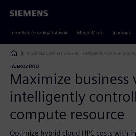
Siemens
Termékek és szolgáltatások
Megoldások
Iparágak
Maximize business value by intelligently controlling com
Siemens Digital Industries Software
TÁJÉKOZTATÓ
Maximize business 
intelligently control
compute resource
Optimize hybrid cloud HPC costs with in