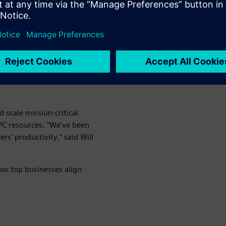
alue work to the cloud and
gration and support for all
u prioritize critical
siness value.
omputing spend
cale mission-critical
PC resources. "We've been
s' productivity," said Will
ow top businesses align