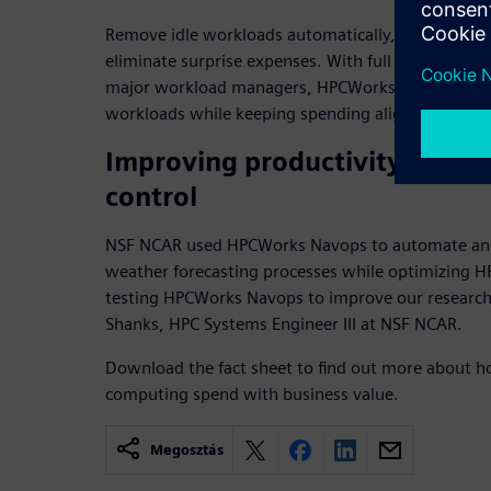
Remove idle workloads automatically, scale high-v
eliminate surprise expenses. With full DevOps inte
major workload managers, HPCWorks Navops lets yo
workloads while keeping spending aligned with bu
Improving productivity via c
control
NSF NCAR used HPCWorks Navops to automate and s
weather forecasting processes while optimizing H
testing HPCWorks Navops to improve our researcher
Shanks, HPC Systems Engineer III at NSF NCAR.
Download the fact sheet to find out more about h
computing spend with business value.
Megosztás