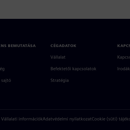
ENS BEMUTATÁSA
CÉGADATOK
KAPC
Vállalat
Kapcs
ég
Befektetői kapcsolatok
Irodák
 sajtó
Stratégia
Vállalati információk
Adatvédelmi nyilatkozat
Cookie (süti) tájék