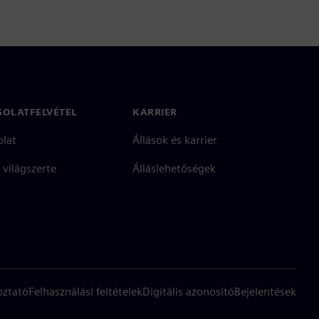
SOLATFELVÉTEL
KARRIER
olat
Állások és karrier
 világszerte
Álláslehetőségek
oztató
Felhasználási feltételek
Digitális azonosító
Bejelentések