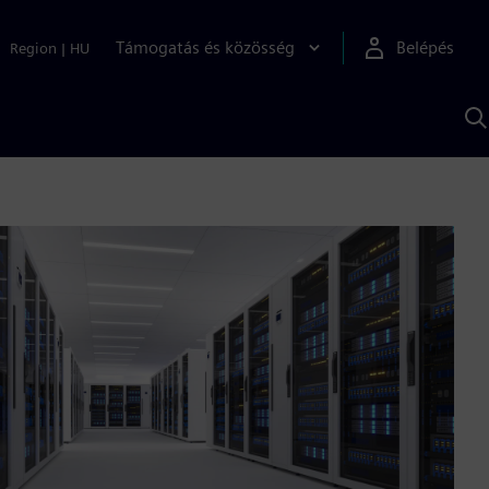
Támogatás és közösség
Belépés
Region
|
HU
K
S
s