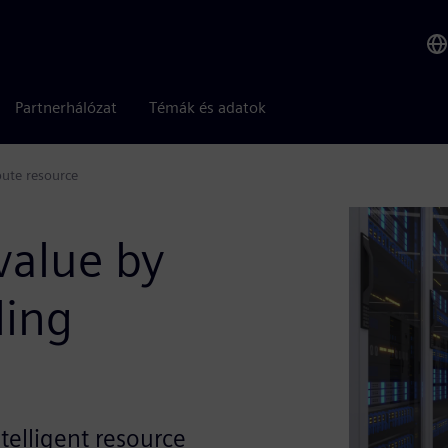
Partnerhálózat
Témák és adatok
pute resource
value by
ling
telligent resource