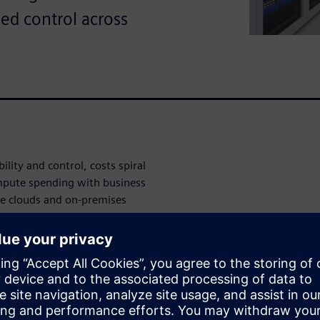
ized control across
ility and control, costs spiral
ompute spending with business
le clouds and on-premises
HPC in hybrid cloud
urces based on workload
aintain strict budget control
ing on AWS, Azure, Google