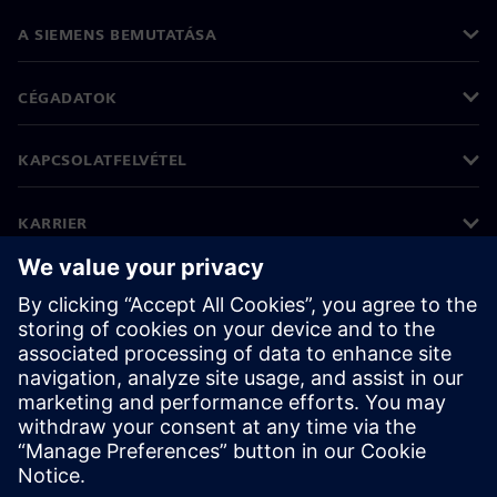
A SIEMENS BEMUTATÁSA
CÉGADATOK
KAPCSOLATFELVÉTEL
KARRIER
©
Siemens
2026
Vállalati információk
Adatvédelmi nyilatkozat
Cookie (süti) tájékoztató