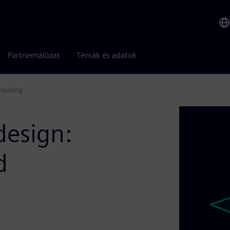
Partnerhálózat
Témák és adatok
routing
design:
d