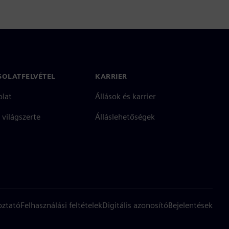
SOLATFELVÉTEL
KARRIER
olat
Állások és karrier
 világszerte
Álláslehetőségek
oztató
Felhasználási feltételek
Digitális azonosító
Bejelentések