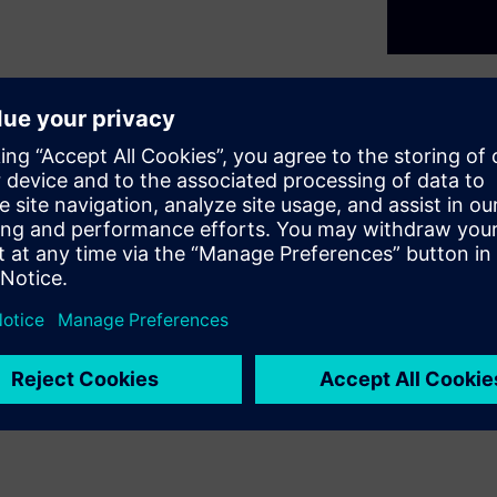
 realization is a critical
eamless workflow of moving
loorplanning to substrate
 design "snapshots" from
ayout software, designers can
 foundry-specific Process
s). Learn how to bridge the
g-ready layouts.