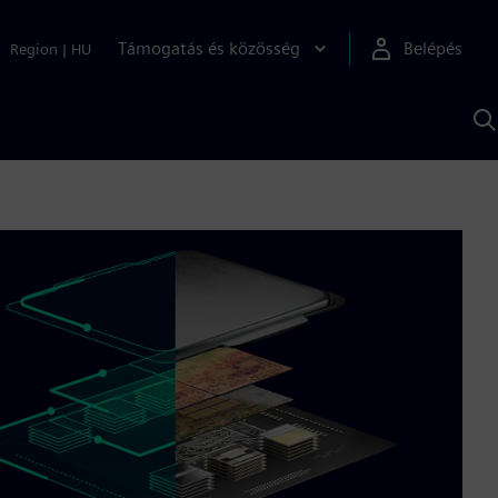
Támogatás és közösség
Belépés
Region
|
HU
K
S
s