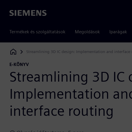
Siemens
Termékek és szolgáltatások
Megoldások
Iparágak
Streamlining 3D IC design: Implementation and interface 
Siemens Digital Industries Software
E-KÖNYV
Streamlining 3D IC 
Implementation an
interface routing