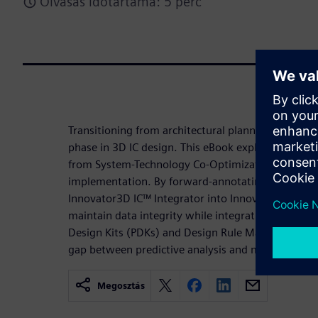
Olvasás időtartama: 5 perc
Transitioning from architectural planning to physical
phase in 3D IC design. This eBook explores the s
from System-Technology Co-Optimization (STCO) f
implementation. By forward-annotating optimized
Innovator3D IC™ Integrator into Innovator3D IC L
maintain data integrity while integrating essential
Design Kits (PDKs) and Design Rule Manuals (DRM
gap between predictive analysis and manufacturin
Megosztás