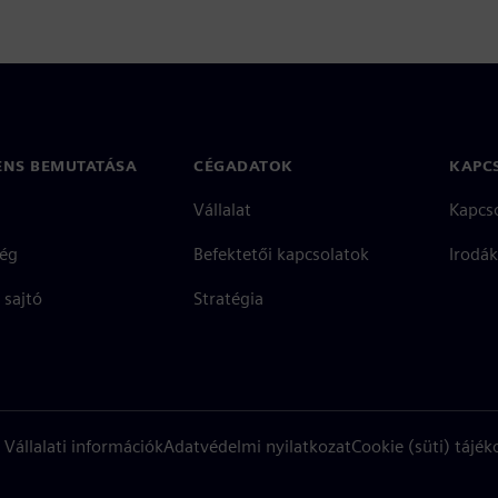
ENS BEMUTATÁSA
CÉGADATOK
KAPC
Vállalat
Kapcs
ég
Befektetői kapcsolatok
Irodák
 sajtó
Stratégia
Vállalati információk
Adatvédelmi nyilatkozat
Cookie (süti) tájék