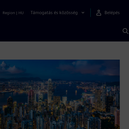
Támogatás és közösség
Belépés
Region
|
HU
K
S
s