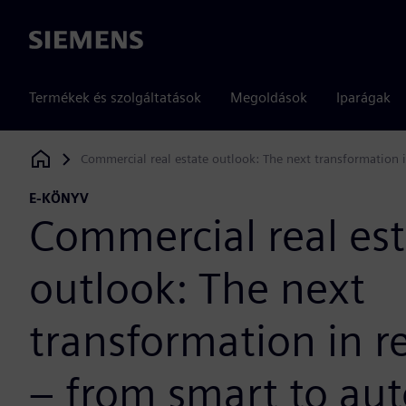
Siemens
Termékek és szolgáltatások
Megoldások
Iparágak
Commercial real estate outlook: The next transformation 
Siemens Digital Industries Software
E-KÖNYV
Commercial real est
outlook: The next
transformation in re
– from smart to a