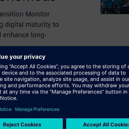
ransition Monitor
 digital maturity to
d enhance long-
Rising costs, sustainability
allenging traditional
ey are using digitalization,
ccelerate sustainability, and