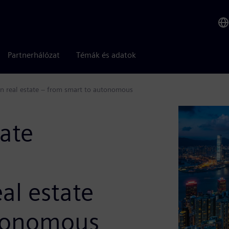
Partnerhálózat
Témák és adatok
in real estate – from smart to autonomous
ate
al estate
utonomous