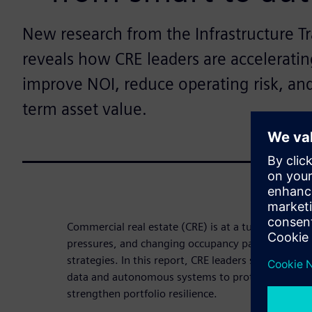
New research from the Infrastructure T
reveals how CRE leaders are accelerating
improve NOI, reduce operating risk, an
term asset value.
Commercial real estate (CRE) is at a turning point: 
pressures, and changing occupancy patterns are ch
strategies. In this report, CRE leaders share how th
data and autonomous systems to protect margins, a
strengthen portfolio resilience.