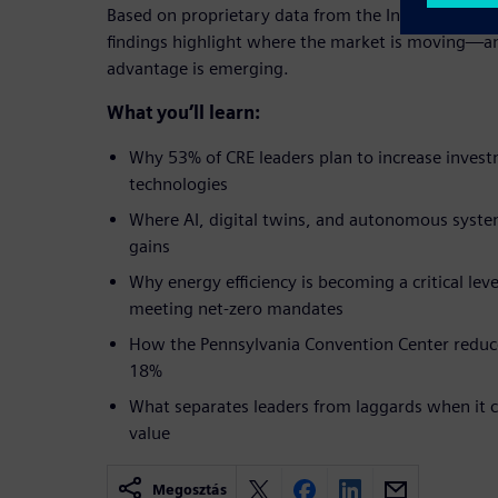
Based on proprietary data from the Infrastructure 
findings highlight where the market is moving—a
advantage is emerging.
What you’ll learn:
Why 53% of CRE leaders plan to increase invest
technologies
Where AI, digital twins, and autonomous syste
gains
Why energy efficiency is becoming a critical le
meeting net-zero mandates
How the Pennsylvania Convention Center redu
18%
What separates leaders from laggards when it 
value
Megosztás