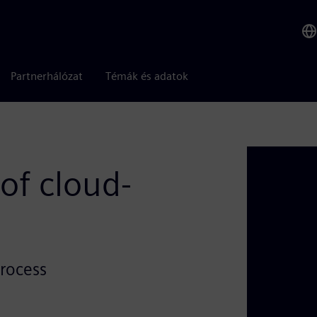
Partnerhálózat
Témák és adatok
of cloud-
rocess