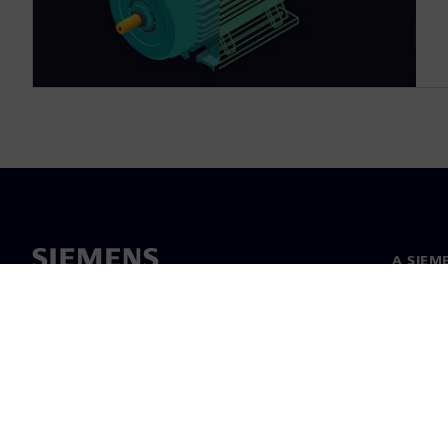
A SIEM
Rólunk
Vezetős
Hírek és