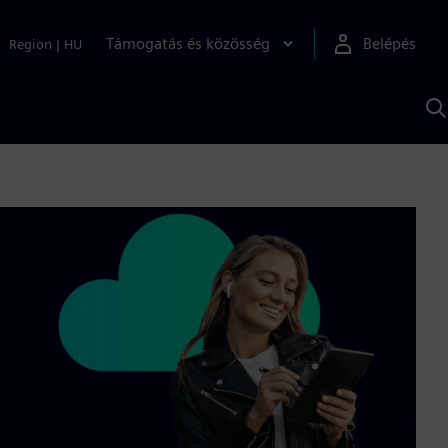
Támogatás és közösség
Belépés
Region
|
HU
K
S
s