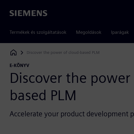
Siemens
Termékek és szolgáltatások
Megoldások
Iparágak
Discover the power of cloud-based PLM
Siemens Digital Industries Software
E-KÖNYV
Discover the power 
based PLM
Accelerate your product development p