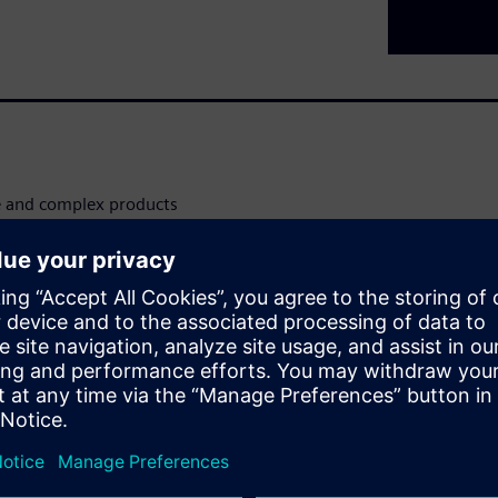
e and complex products
obe? How can you ensure every
rmation whenever and wherever
n.
nter X from Siemens, you can
on the shop floor — on day
s an easy and accessible user
effectively on day one.
 SaaS PLM like Teamcenter X
duce new smart products