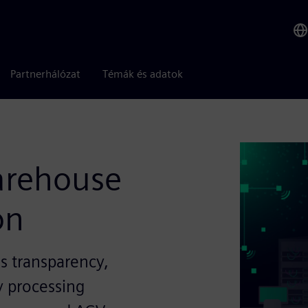
Partnerhálózat
Témák és adatok
arehouse
on
es transparency,
y processing