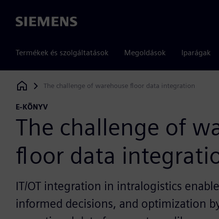
Siemens
Termékek és szolgáltatások
Megoldások
Iparágak
The challenge of warehouse floor data integration
Siemens Digital Industries Software
E-KÖNYV
The challenge of w
floor data integrati
IT/OT integration in intralogistics enabl
informed decisions, and optimization b