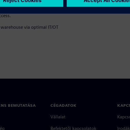
-changer with a strong data
ccess.
r warehouse via optimal IT/OT
ENS BEMUTATÁSA
CÉGADATOK
KAPC
Vállalat
Kapcs
ég
Befektetői kapcsolatok
Irodák