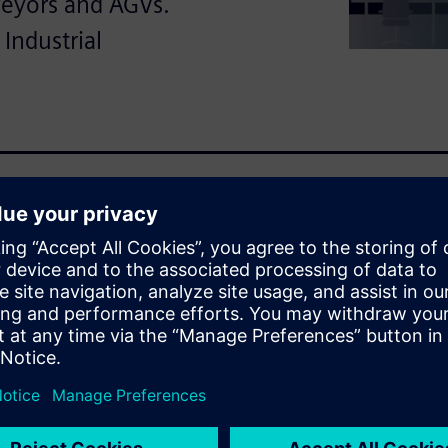
veyors and AGVs.
Industrial
ation gap in
for smart warehouses. It
med decisions, and continuous
 systems like conveyors and