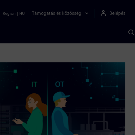
Támogatás és közösség
Belépés
Region
|
HU
K
S
s