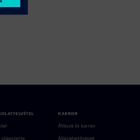
SOLATFELVÉTEL
KARRIER
olat
Állások és karrier
 világszerte
Álláslehetőségek