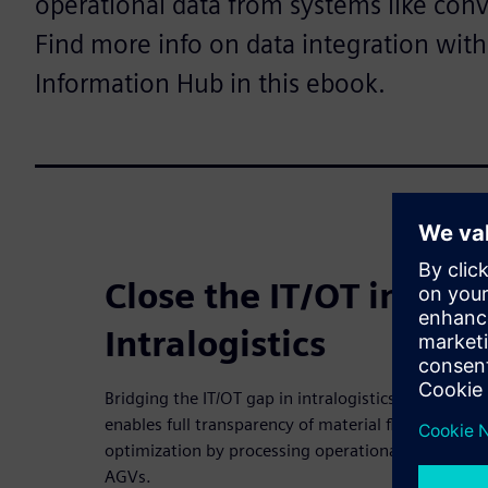
operational data from systems like con
Find more info on data integration with 
Information Hub in this ebook.
Close the IT/OT integr
Intralogistics
Bridging the IT/OT gap in intralogistics is crucial 
enables full transparency of material flows, infor
optimization by processing operational data from
AGVs.