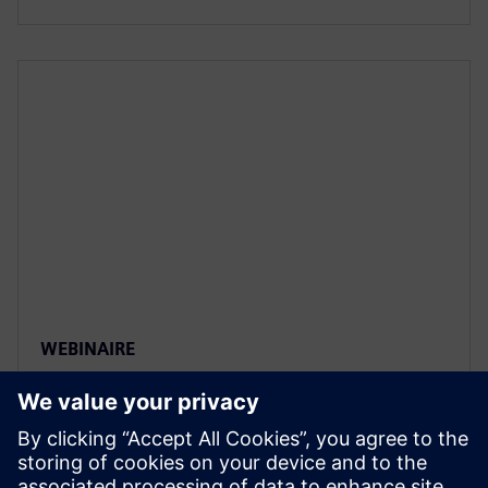
WEBINAIRE
Safeguarding planning in
pharmaceutical production
through simulation